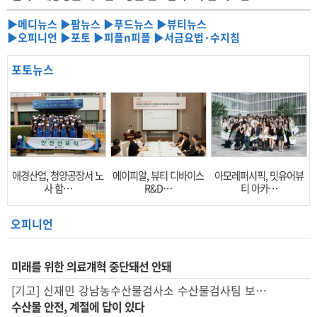
▶메디뉴스
▶팜뉴스
▶푸드뉴스
▶뷰티뉴스
▶오피니언
▶포토
▶피플n피플
▶서금요법·수지침
이전
다음
포토뉴스
애경산업, 청양공장서 노
에이피알, 뷰티 디바이스
아모레퍼시픽, 밋유어뷰
사 함…
R&D…
티 아카…
오피니언
미래를 위한 의료걔혁 중단돼선 안돼
[기고] 신재민 강남농수산물검사소 수산물검사팀 보…
수산물 안전, 계절에 답이 있다