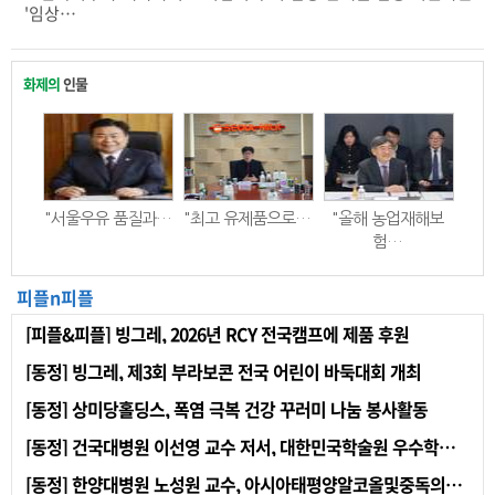
'임상…
화제의
인물
"서울우유 품질과…
"최고 유제품으로…
"올해 농업재해보
험…
피플n피플
[피플&피플] 빙그레, 2026년 RCY 전국캠프에 제품 후원
[동정] 빙그레, 제3회 부라보콘 전국 어린이 바둑대회 개최
[동정] 상미당홀딩스, 폭염 극복 건강 꾸러미 나눔 봉사활동
[동정] 건국대병원 이선영 교수 저서, 대한민국학술원 우수학술도서로 선정
[동정] 한양대병원 노성원 교수, 아시아태평양알코올및중독의학회 회장 선출