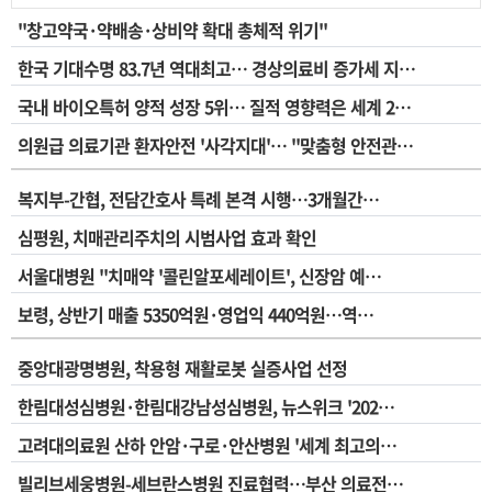
"창고약국·약배송·상비약 확대 총체적 위기"
한국 기대수명 83.7년 역대최고… 경상의료비 증가세 지…
국내 바이오특허 양적 성장 5위… 질적 영향력은 세계 2…
의원급 의료기관 환자안전 '사각지대'… "맞춤형 안전관…
복지부-간협, 전담간호사 특례 본격 시행…3개월간…
심평원, 치매관리주치의 시범사업 효과 확인
서울대병원 "치매약 '콜린알포세레이트', 신장암 예…
보령, 상반기 매출 5350억원·영업익 440억원…역…
중앙대광명병원, 착용형 재활로봇 실증사업 선정
한림대성심병원·한림대강남성심병원, 뉴스위크 '202…
고려대의료원 산하 안암·구로·안산병원 '세계 최고의…
빌리브세웅병원-세브란스병원 진료협력…부산 의료전…