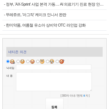
-
정부, 'AX-Sprint' 사업 본격 가동… AI 의료기기 진료 현장 안착 속도
-
뚜레쥬르, '아그작' 케이크 인니서 완판
-
한미약품, 여름철 유소아 상비약 OTC 라인업 강화
네티즌 의견
닉네임
내 용
[ 300자 이내 / 현재:
자 ]
0