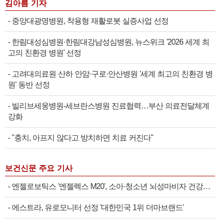
김아름 기자
-
중앙대광명병원, 착용형 재활로봇 실증사업 선정
-
한림대성심병원·한림대강남성심병원, 뉴스위크 '2026 세계 최
고의 친환경 병원' 선정
-
고려대의료원 산하 안암·구로·안산병원 '세계 최고의 친환경 병
원' 동반 선정
-
빌리브세웅병원-세브란스병원 진료협력…부산 의료전달체계
강화
-
"충치, 아프지 않다고 방치하면 치료 커진다"
보건신문 주요 기사
-
엔젤로보틱스 '엔젤렉스 M20', 소아·청소년 뇌성마비자 건강보험 확대 적용
-
에스트라, 유로모니터 선정 '대한민국 1위 더마브랜드'