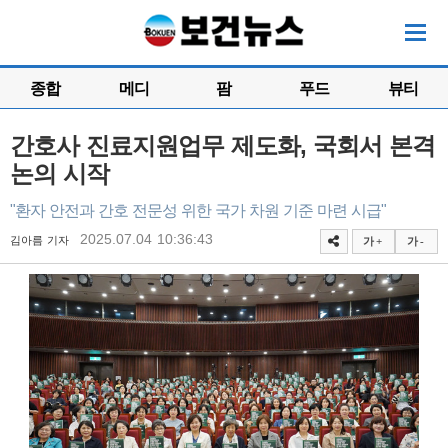
종합
메디
팜
푸드
뷰티
간호사 진료지원업무 제도화, 국회서 본격
논의 시작
"환자 안전과 간호 전문성 위한 국가 차원 기준 마련 시급"
2025.07.04 10:36:43
김아름 기자
가 +
가 -