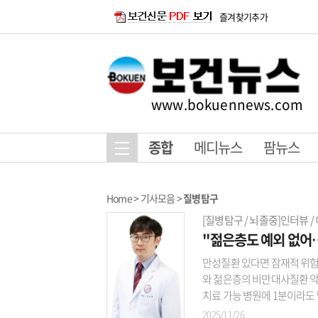
즐겨찾기추가
www.bokuennews.com
종합
메디뉴스
팜뉴스
Home
>
기사모음
>
질병탐구
[질병탐구 / 뇌졸중]인터뷰
"젊은층도 예외 없어
만성질환 있다면 잠재적 위험
와 젊은층의 비만대사질환 악
치료 가능 병원에 1분이라도
도착하는 구조가 반복되고 있
2025/11/26