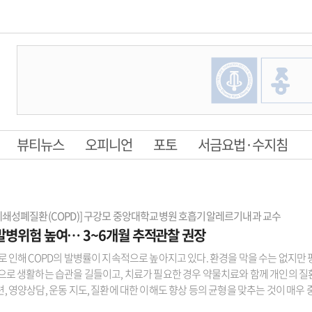
뷰티뉴스
오피니언
포토
서금요법·수지침
폐쇄성폐질환(COPD)] 구강모 중앙대학교병원 호흡기알레르기내과 교수
 발병위험 높여… 3~6개월 추적관찰 권장
로 인해 COPD의 발병률이 지속적으로 높아지고 있다. 환경을 막을 수는 없지만
으로 생활하는 습관을 길들이고, 치료가 필요한 경우 약물치료와 함께 개인의 질
 영양상담, 운동 지도, 질환에 대한 이해도 향상 등의 균형을 맞추는 것이 매우 
원 호흡기알레르기내과 교수의 도움말을 통해 COPD에 대해 알아본다.Q. 오랜