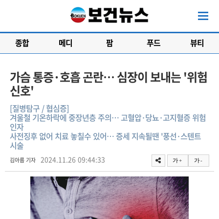
종합
메디
팜
푸드
뷰티
가슴 통증·호흡 곤란… 심장이 보내는 '위험
신호'
[질병탐구 / 협심증]
겨울철 기온하락에 중장년층 주의… 고혈압·당뇨·고지혈증 위험
인자
사전징후 없어 치료 놓칠수 있어… 증세 지속될땐 '풍선·스텐트
시술
2024.11.26 09:44:33
김아름 기자
가 +
가 -