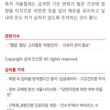
특히 겨울철에는 급격한 기온 변화가 혈관 건강에 영
향을 미치므로 따뜻한 옷을 입어 체온을 유지하고 실
내외 온도 차가 심하지 않도록 주의하는 것이 좋다.
관련기사
-
"혈압·혈당·고지혈증 '위험인자'… 지속적 관리 중요"
Copyright @보건신문 All rights reserved.
김아름 기자
-
폭염 속 입마름 방치했다간 충치·입냄새까지…구강건조증 주의
-
정부 규제에 맞선 서울시의사회…"당연지정제 위헌 여부 따질
것"
-
간학회, B형간염 진료지침 개정…'간수치'에서 '바이러스 수