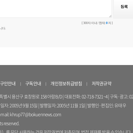
[ 300자 이내 / 현재:
0
자 ]
니다.
구인안내
구독안내
개인정보취급방침
저작권규약
 용산구 효창원로 158 아람B/D | 대표전화: 02-718-7321~4 | 구독·광고: 02-714-16
록일자: 2005년 9월 15일 | 발행일자: 2005년 11월 1일 | 발행인·편집인: 유태우
il: khrup77@bokuennews.com
s reserved.
를 무단 사용하는 것은 저작권법에 저촉되며, 법적 제재를 받을 수 있습니다.