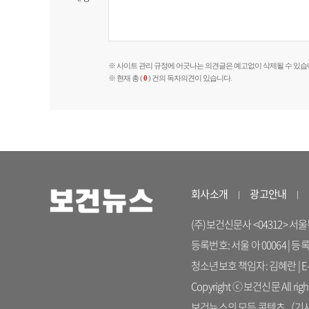
※ 사이트 관리 규정에 어긋나는 의견글은 예고없이 삭제될 수 있습
※ 현재 총 (
0
) 건의 독자의견이 있습니다.
회사소개
광고안내
(주)보건신문사 <04312> 서울특별시
등록번호: 서울 아 00064 | 등
청소년보호 책임자: 김혜란 | E-ma
Copyright ⓒ 보건신문 All right
보건뉴스의 모든 콘텐츠（기사）