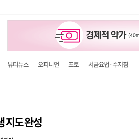
뷰티뉴스
오피니언
포토
서금요법·수지침
생 지도 완성