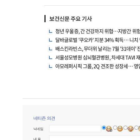
보건신문 주요 기사
청년 우울증, 간 건강까지 위협…지방간 위험
달바글로벌 '쿠오카' 지분 34% 획득… 니치
배스킨라빈스, 무더위 날리는 7월 '31데이' 
서울성모병원 심뇌혈관병원, 차세대 TAVI 
아모레퍼시픽 그룹, 2Q 견조한 성장세… 영업
네티즌 의견
닉네임
내 용