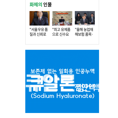
화제의
인물
"서울우유 품
"최고 유제품
"올해 농업재
질과 신뢰로
으로 신수요
해보험 품목·
더 큰 도…
창출…수…
지역 확…