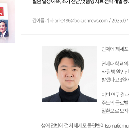
질환 발생 예측, 조기 진단, 맞춤형 치료 전략 개발 등
김아름 기자
ar-ks486@bokuennews.com
/ 2025.07
인체에 체세포
연세대학교 의
와 질병 원인인
발했다고 3일에
이번 연구 결과는
주도의 글로벌 협력 
일환으로 오지
생애 전반에 걸쳐 체세포 돌연변이(somatic m