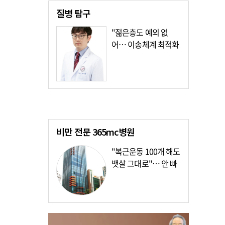
질병
탐구
"젊은층도 예외 없
어… 이송체계 최적화
가장 시급"
비만 전문
365mc병원
"복근운동 100개 해도
뱃살 그대로"… 안 빠
지는 이유?