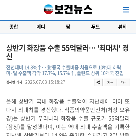
종합
메디
팜
푸드
뷰티
상반기 화장품 수출 55억달러… '최대치' 경
신
전년대비 14.8%↑… 對중국 수출비중 처음으로 10%대 하락
미·일 수출액 각각 17.7%, 15.7%↑, 폴란드 상위 10개국 진입
2025.07.03 15:18:27
김혜란 기자
가 +
가 -
올해 상반기 국내 화장품 수출액이 지난해에 이어 또
다시 최대치를 경신했다. 식품의약품안전처(처장 오유
경)는 상반기 우리나라 화장품 수출 규모가 55억달러
(잠정)를 달성했다며, 이는 역대 최대 수출액을 기록한
지난해 상반기보다 14.8% 증가한 수치라고 3일 밝혔