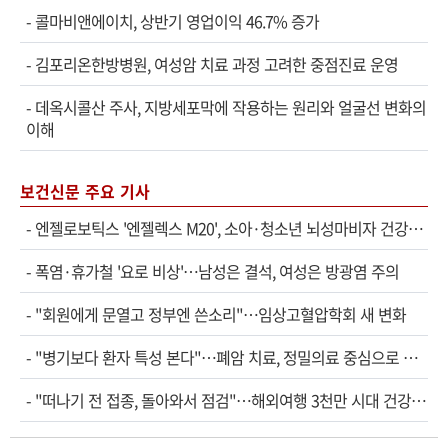
-
콜마비앤에이치, 상반기 영업이익 46.7% 증가
-
김포리온한방병원, 여성암 치료 과정 고려한 중점진료 운영
-
데옥시콜산 주사, 지방세포막에 작용하는 원리와 얼굴선 변화의
이해
보건신문 주요 기사
-
엔젤로보틱스 '엔젤렉스 M20', 소아·청소년 뇌성마비자 건강보험 확대 적용
-
폭염·휴가철 '요로 비상'…남성은 결석, 여성은 방광염 주의
-
"회원에게 문열고 정부엔 쓴소리"…임상고혈압학회 새 변화
-
"병기보다 환자 특성 본다"…폐암 치료, 정밀의료 중심으로 진화
-
"떠나기 전 접종, 돌아와서 점검"…해외여행 3천만 시대 건강관리법