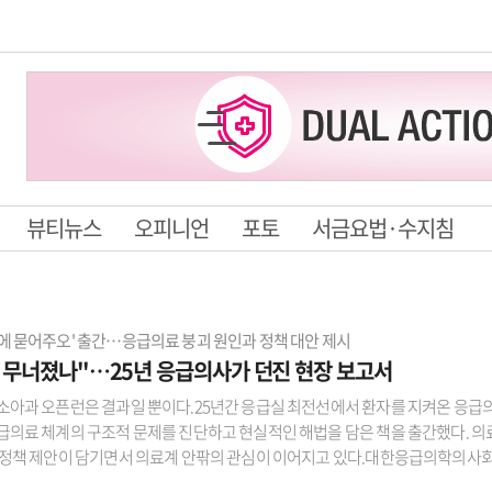
뷰티뉴스
오피니언
포토
서금요법·수지침
에 묻어주오' 출간…응급의료 붕괴 원인과 정책 대안 제시
 무너졌나"…25년 응급의사가 던진 현장 보고서
소아과 오픈런은 결과일 뿐이다.25년간 응급실 최전선에서 환자를 지켜온 응급
급의료 체계의 구조적 문제를 진단하고 현실적인 해법을 담은 책을 출간했다. 의
 정책 제안이 담기면서 의료계 안팎의 관심이 이어지고 있다.대한응급의학의사회
급의료체계의 구조적 문제와 개선 방안을 담은 신간 '양지바른 응급실에 묻어주