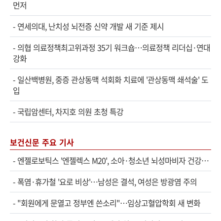
먼저
-
연세의대, 난치성 뇌전증 신약 개발 새 기준 제시
-
의협 의료정책최고위과정 35기 워크숍…의료정책 리더십·연대
강화
-
일산백병원, 중증 관상동맥 석회화 치료에 '관상동맥 쇄석술' 도
입
-
국립암센터, 차지호 의원 초청 특강
보건신문 주요 기사
-
엔젤로보틱스 '엔젤렉스 M20', 소아·청소년 뇌성마비자 건강보험 확대 적용
-
폭염·휴가철 '요로 비상'…남성은 결석, 여성은 방광염 주의
-
"회원에게 문열고 정부엔 쓴소리"…임상고혈압학회 새 변화