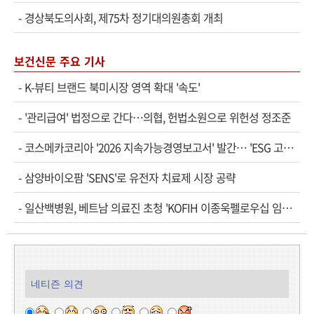
-
경상북도의사회, 제75차 정기대의원총회 개최
보건신문 주요 기사
-
K-뷰티 브랜드 북미시장 영역 확대 '속도'
-
'관리급여' 법정으로 간다…의협, 헌법소원으로 위헌성 정조준
-
코스메카코리아 '2026 지속가능경영보고서' 발간… 'ESG 고…
-
삼양바이오팜 'SENS'로 유전자 치료제 시장 공략
-
일산백병원, 베트남 의료진 초청 'KOFIH 이종욱펠로우십 임…
네티즌 의견