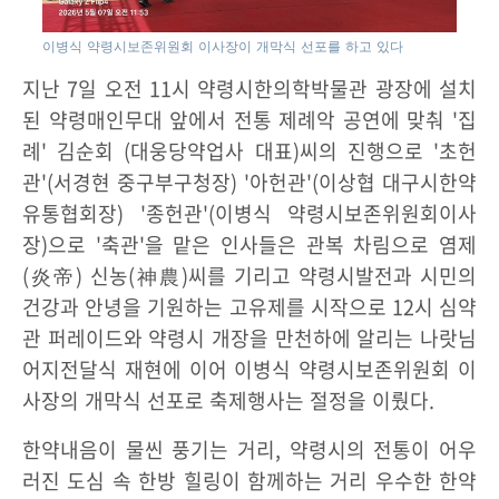
이병식 약령시보존위원회 이사장이 개막식 선포를 하고 있다
지난 7일 오전 11시 약령시한의학박물관 광장에 설치
된 약령매인무대 앞에서 전통 제례악 공연에 맞춰 '집
례' 김순회 (대웅당약업사 대표)씨의 진행으로 '초헌
관'(서경현 중구부구청장) '아헌관'(이상협 대구시한약
유통협회장) '종헌관'(이병식 약령시보존위원회이사
장)으로 '축관'을 맡은 인사들은 관복 차림으로 염제
(炎帝) 신농(神農)씨를 기리고 약령시발전과 시민의
건강과 안녕을 기원하는 고유제를 시작으로 12시 심약
관 퍼레이드와 약령시 개장을 만천하에 알리는 나랏님
어지전달식 재현에 이어 이병식 약령시보존위원회 이
사장의 개막식 선포로 축제행사는 절정을 이뤘다.
한약내음이 물씬 풍기는 거리, 약령시의 전통이 어우
러진 도심 속 한방 힐링이 함께하는 거리 우수한 한약