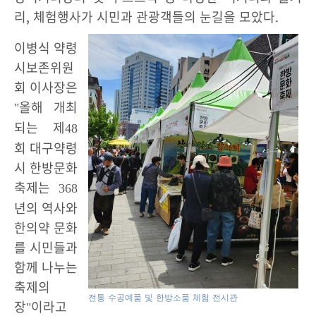
리, 체험행사가 시민과 관광객들의 눈길을 모았다.
이병식 약령
시보존위원
회 이사장은
올해 개최
"
되는 제
48
회 대구약령
시 한방문화
축제는
368
년의 역사와
한의약 문화
를 시민들과
함께 나누는
축제의
전통 수공예품 및 한방소품 체험 전시관
장
이라고
"