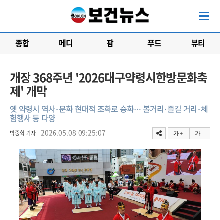
종합
메디
팜
푸드
뷰티
개장 368주년 '2026대구약령시한방문화축
제' 개막
옛 약령시 역사·문화 현대적 조화로 승화… 볼거리·즐길 거리·체
험행사 등 다양
2026.05.08 09:25:07
박중학 기자
가 +
가 -