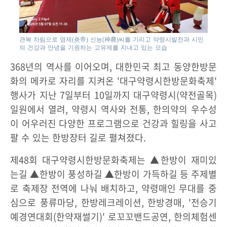
관복 차림으로 염제(炎帝) 신농(神農)씨를 기리고 약령시발전과 시민
의 건강과 안녕을 기원하는 고유제를 지내고 있는 모습
368년의 역사를 이어오며, 대한민국 최고 동양한방문
화의 메카로 자리를 지켜온 '대구약령시한방문화축제'
행사가 지난 7일부터 10일까지 대구약령시(약전골목)
일원에서 열려, 약령시 역사와 전통, 한의약의 우수성
이 어우러진 다양한 프로그램으로 건강과 힐링을 사고
팔 수 있는 한방장터 길로 펼쳐졌다.
제48회 대구약령시한방문화축제는 ▲한방이 재미있
는길 ▲한방이 풍성하길 ▲한방이 가득하길 등 주제별
로 축제장 전역에 나눠 배치하고, 약령매인 무대를 중
심으로 풍류마당, 한방레크레이션, 한방경매, '전승기
예경연대회(한약재썰기)' 로꼬꼬밴드공연, 한의체험센