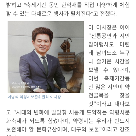
밝히고
축제기간 동안 한약재를 직접 다양하게 체험
"
할 수 있는 다채로운 행사가 펼쳐진다
고 전했다
"
.
이 이사장은 이어
"전통공연과 시민
참여행사도 마련
돼 남녀노소 누구
나 즐거운 시간을
보낼 수 있다며,
이번 축제기간동
안 많은 시민이 약
전골목을 찾을
이병식 약령시보존위원회 이사장
것"이라고 내다보
고 "시대의 변화에 발맞춰 새롭게 도약하는 약령시문
화축제가 되도록 힘썼다며, 약령시는 우리가 반드시
보존해야 할 문화유산이며, 대구의 보물"이라고 강조