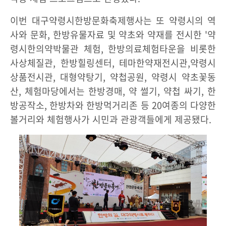
이번 대구약령시한방문화축제행사는 또 약령시의 역
사와 문화, 한방유물자료 및 약초와 약재를 전시한 '약
령시한의약박물관 체험, 한방의료체험타운을 비롯한
사상체질관, 한방힐링센터, 테마한약재전시관,약령시
상품전시관, 대형약탕기, 약첩공원, 약령시 약초꽃동
산, 체험마당에서는 한방경매, 약 썰기, 약첩 싸기, 한
방공작소, 한방차와 한방먹거리존 등 20여종의 다양한
볼거리와 체험행사가 시민과 관광객들에게 제공됐다.