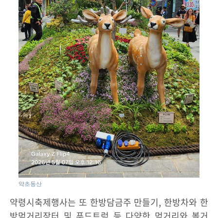
약초동산
약령시축제행사는 또 한방담금주 만들기, 한방차와 한
방먹거리장터 및 푸드트럭 등 다양한 먹거리와 볼거