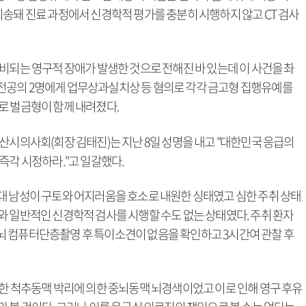
이송돼 진료 과정에서 신경학적 평가를 충분히 시행하지 않고 CT 검사
비되는 영구적 장애가 발생한 것으로 전해진 바 있는데 이 사건을 촤
전공의 2명에게 업무상과실치상 등 혐의로 각각 금고형 집행유예를
로 벌금형이 함께 내려졌다.
산시의사회(회장 김태진)는 지난 8일 성명을 내고 "대한민국 응급의
즉각 시정하라."고 일갈했다.
대 남성이 구토와 어지러움을 호소로 내원한 싱태였고 심한 주취 상태
와 일반적인 신경학적 검사를 시행할 수도 없는 상태였다. 주취 환자
뇌 컴퓨터단층촬영 후 특이소견이 없음을 확인하고 3시간여 관찰 후
귀한 척추동맥 박리에 의한 중뇌동맥 뇌경색이었고 이로 인해 영구 후유