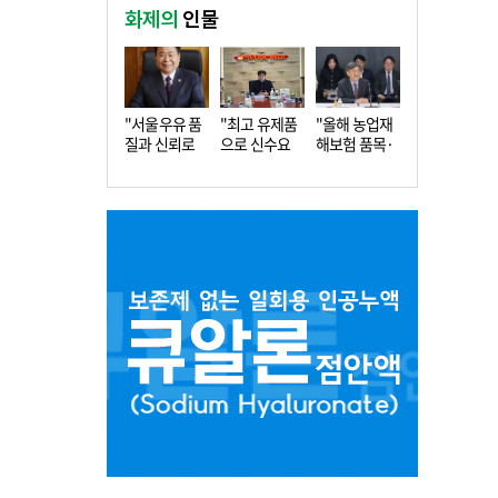
화제의
인물
"서울우유 품
"최고 유제품
"올해 농업재
질과 신뢰로
으로 신수요
해보험 품목·
더 큰 도…
창출…수…
지역 확…