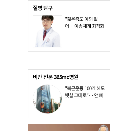
질병
탐구
"젊은층도 예외 없
어… 이송체계 최적화
가장 시급"
비만 전문
365mc병원
"복근운동 100개 해도
뱃살 그대로"… 안 빠
지는 이유?