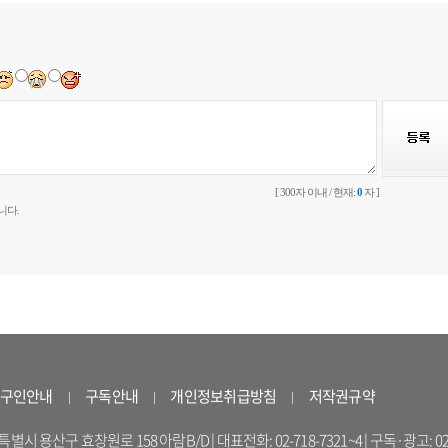
[ 300자 이내 / 현재:
0
자 ]
니다.
구인안내
구독안내
개인정보취급방침
저작권규약
 용산구 효창원로 158 아람B/D | 대표전화: 02-718-7321~4 | 구독·광고: 02-714-16