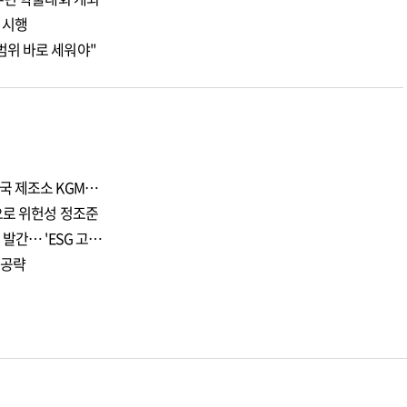
 시행
위 바로 세워야"
국 제조소 KGM…
으로 위헌성 정조준
발간… 'ESG 고…
 공략