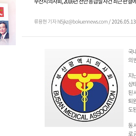
부산시의사회, 2016년 천안 응급실 사건 최근 판결에
류용현 기자
hl5jkz@bokuennews.com
/ 2026.05.13
국내
의 
지난
상태
된 
퇴원
도된
동 
로 