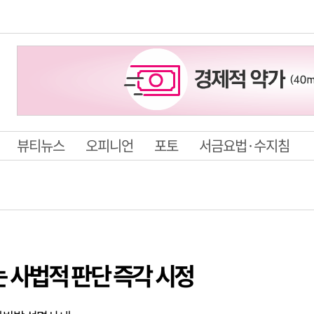
뷰티뉴스
오피니언
포토
서금요법·수지침
 사법적 판단 즉각 시정