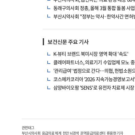
동래구의사회 정총, 올해 3월 통합 돌봄 사업
부산시약사회 "정부는 약사·한약사간 면허범
보건신문 주요 기사
K-뷰티 브랜드 북미시장 영역 확대 '속도'
클레어파트너스, 의료기기 수입업체 모노 중
'관리급여' 법정으로 간다…의협, 헌법소원
코스메카코리아 '2026 지속가능경영보고서' 
삼양바이오팜 'SENS'로 유전자 치료제 시장
관련태그
부산시의사회 응급의료 체계 천안 뇌경색 권역응급의료센터 류용현 기자