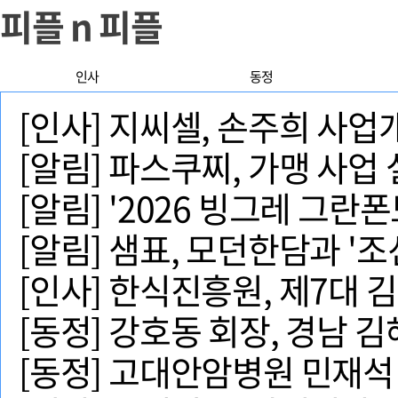
피플 n 피플
인사
동정
[인사] 지씨셀, 손주희 사
[알림] 파스쿠찌, 가맹 사업
[알림] '2026 빙그레 그란폰
[알림] 샘표, 모던한담과 '
[인사] 한식진흥원, 제7대
[동정] 강호동 회장, 경남 
[동정] 고대안암병원 민재석