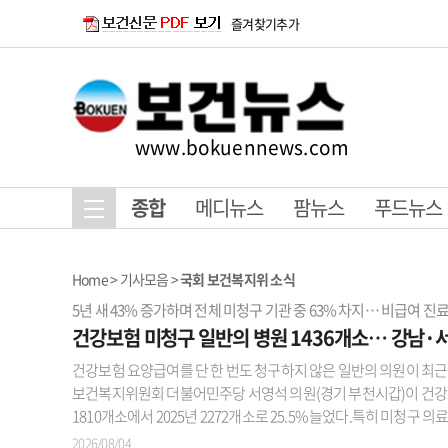
즐겨찾기추가
www.bokuennews.com
종합
메디뉴스
팜뉴스
푸드뉴스
Home
>
기사모음
>
국회 보건복지위 소식
5년 새 43% 증가하며 전체 미청구 기관 중 63% 차지… 비급여 진
건강보험 미청구 일반의 병원 1436개소… 강남·서
건강보험 요양급여를 단 한 번도 청구하지 않은 일반의 의원이 최근 
보건복지위원회 더불어민주당 서영석 의원(경기 부천시갑)이 건강
1810개소에서 2025년 2272개소로 25.5% 늘었다.특히 미청구 의료기
소)로 급증했다. 반면 성형외과의 비중은 38.8%(702개소)에서 
2026/08/04