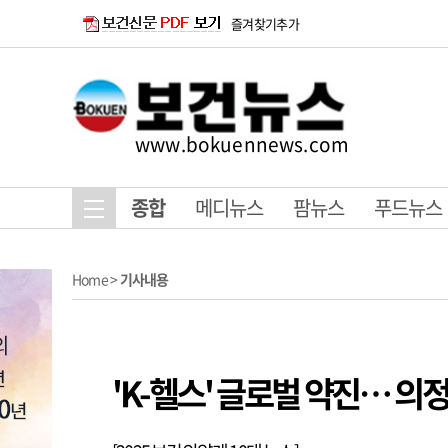
즐겨찾기추가
www.bokuennews.com
종합
메디뉴스
팜뉴스
푸드뉴스
Home
>
기사내용
'K-헬스' 글로벌 약진… 의