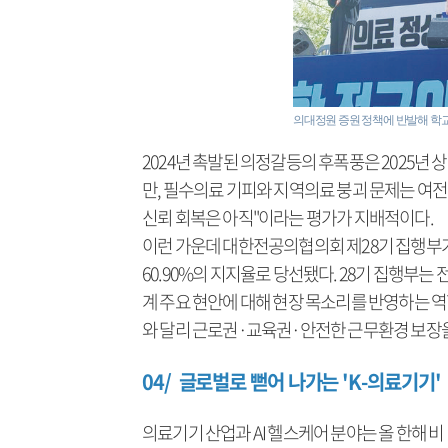
의대정원 증원 정책에 반발해 학교
2024년 촉발된 의정갈등의 후폭풍은 2025
만, 필수의료 기피와 지역의료 붕괴 문제는 여
신뢰 회복은 아직"이라는 평가가 지배적이다.
이런 가운데 대한전공의협의회 제28기 집행부가 
60.90%의 지지율로 당선됐다. 28기 집행부는
계 주요 현안에 대해 현장 목소리를 반영하는 
와 달리 근로권·교육권·안전한 근무환경 보장
04/ 글로벌로 뻗어 나가는 'K-의료기기'
의료기기 산업과 AI 헬스케어 분야는 올 한해 비