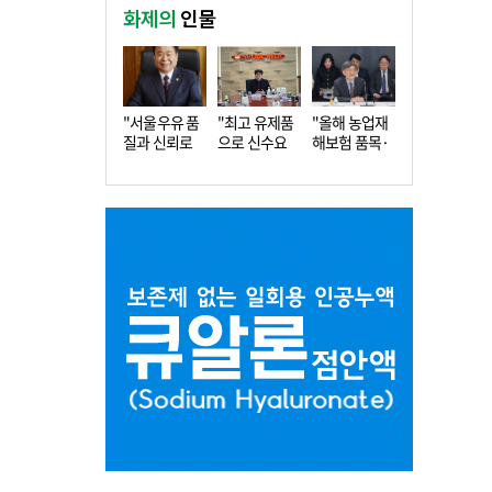
화제의
인물
"서울우유 품
"최고 유제품
"올해 농업재
질과 신뢰로
으로 신수요
해보험 품목·
더 큰 도…
창출…수…
지역 확…