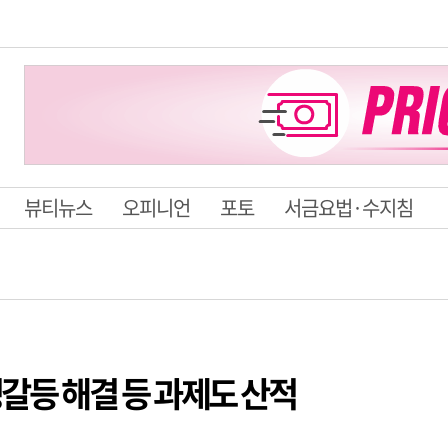
뷰티뉴스
오피니언
포토
서금요법·수지침
정갈등 해결 등 과제도 산적