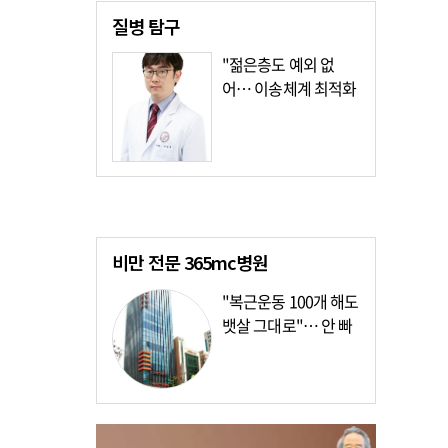
질병
탐구
"젊은층도 예외 없
어… 이송체계 최적화
가장 시급"
비만 전문
365mc병원
"복근운동 100개 해도
뱃살 그대로"… 안 빠
지는 이유?