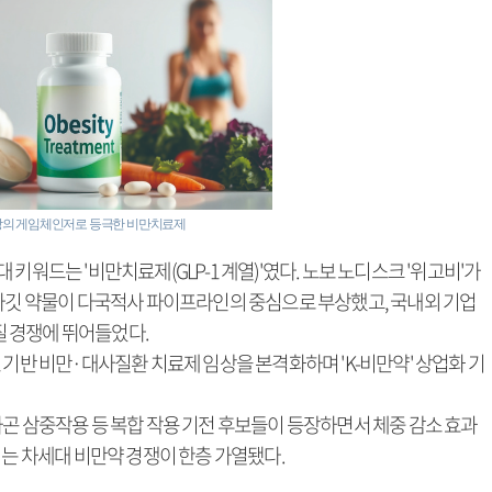
장의 게임체인저로 등극한 비만치료제
워드는 '비만치료제(GLP-1 계열)'였다. 노보 노디스크 '위고비'가
사질환 타깃 약물이 다국적사 파이프라인의 중심으로 부상했고, 국내외 기업
 경쟁에 뛰어들었다.​
 기반 비만·대사질환 치료제 임상을 본격화하며 'K-비만약' 상업화 기
글루카곤 삼중작용 등 복합 작용 기전 후보들이 등장하면서 체중 감소 효과
는 차세대 비만약 경쟁이 한층 가열됐다.​