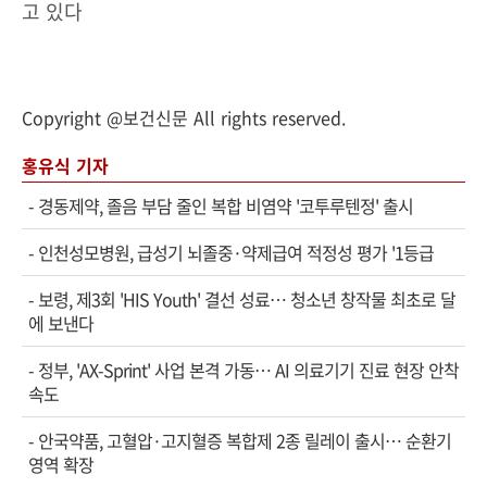
고 있다
Copyright @보건신문 All rights reserved.
홍유식 기자
-
경동제약, 졸음 부담 줄인 복합 비염약 '코투루텐정' 출시
-
인천성모병원, 급성기 뇌졸중·약제급여 적정성 평가 '1등급
-
보령, 제3회 'HIS Youth' 결선 성료… 청소년 창작물 최초로 달
에 보낸다
-
정부, 'AX-Sprint' 사업 본격 가동… AI 의료기기 진료 현장 안착
속도
-
안국약품, 고혈압·고지혈증 복합제 2종 릴레이 출시… 순환기
영역 확장