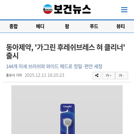
종합
메디
팜
푸드
뷰티
동아제약, '가그린 후레쉬브레스 혀 클리너'
출시
144개 미세 브러쉬와 와이드 헤드로 정밀·편안 세정
2025.12.11 16:25:23
홍유식 기자
가 +
가 -