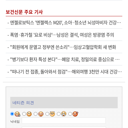
보건신문 주요 기사
-
엔젤로보틱스 '엔젤렉스 M20', 소아·청소년 뇌성마비자 건강보험 확대 적용
-
폭염·휴가철 '요로 비상'…남성은 결석, 여성은 방광염 주의
-
"회원에게 문열고 정부엔 쓴소리"…임상고혈압학회 새 변화
-
"병기보다 환자 특성 본다"…폐암 치료, 정밀의료 중심으로 진화
-
"떠나기 전 접종, 돌아와서 점검"…해외여행 3천만 시대 건강관리법
네티즌 의견
닉네임