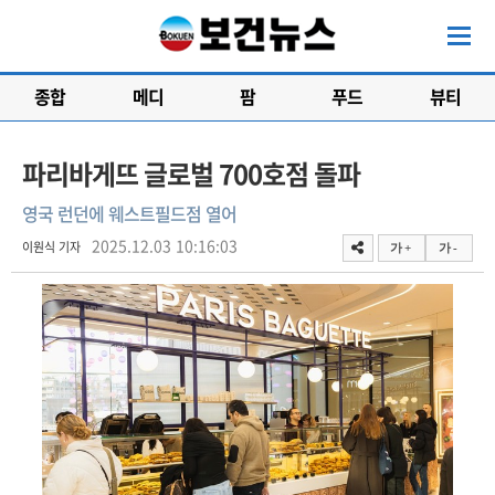
종합
메디
팜
푸드
뷰티
파리바게뜨 글로벌 700호점 돌파
영국 런던에 웨스트필드점 열어
2025.12.03 10:16:03
이원식 기자
가 +
가 -