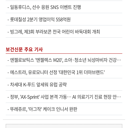
-
일동후디스, 선수 응원 SNS 이벤트 진행
-
롯데칠성 2분기 영업이익 558억원
-
빙그레, 제3회 부라보콘 전국 어린이 바둑대회 개최
보건신문 주요 기사
-
엔젤로보틱스 '엔젤렉스 M20', 소아·청소년 뇌성마비자 건강보험 확대 적용
-
에스트라, 유로모니터 선정 '대한민국 1위 더마브랜드'
-
차세대 K-푸드 앞세워 유럽 공략
-
정부, 'AX-Sprint' 사업 본격 가동… AI 의료기기 진료 현장 안착 속도
-
뚜레쥬르, '아그작' 케이크 인니서 완판