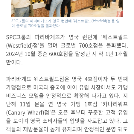
SPC그룹의 파리바게뜨가 영국 런던에 '웨스트필드(Westfield)점'을 열
며 글로벌 700호점을 돌파했다
SPC그룹의 파리바게뜨가 영국 런던에 '웨스트필드
(Westfield)점'을 열며 글로벌 700호점을 돌파했다.
2024년 10월 중순 600호점을 달성한 지 약 1년 1개월
만이다.
파리바게뜨 웨스트필드점은 영국 4호점이자 두 번째
가맹점으로 미국과 중국에 이어 유럽 시장에서도 가맹
비즈니스 모델을 안정적으로 확장해 나가고 있다. 지
난해 11월 문을 연 영국 가맹 1호점 '카나리워프
(Canary Wharf)점'은 오픈 후부터 꾸준한 고객 유입
을 보이며 영국 소비자들의 입맛을 사로잡고 있다. 고
객들의 재방문율이 높게 유지되며 안정적인 운영 궤도