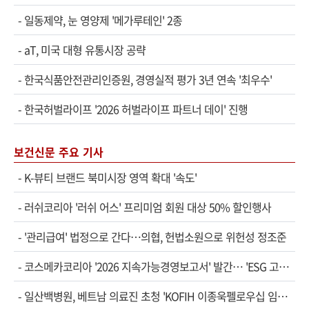
-
일동제약, 눈 영양제 '메가루테인' 2종
-
aT, 미국 대형 유통시장 공략
-
한국식품안전관리인증원, 경영실적 평가 3년 연속 '최우수'
-
한국허벌라이프 '2026 허벌라이프 파트너 데이' 진행
보건신문 주요 기사
-
K-뷰티 브랜드 북미시장 영역 확대 '속도'
-
러쉬코리아 '러쉬 어스' 프리미엄 회원 대상 50% 할인행사
-
'관리급여' 법정으로 간다…의협, 헌법소원으로 위헌성 정조준
-
코스메카코리아 '2026 지속가능경영보고서' 발간… 'ESG 고…
-
일산백병원, 베트남 의료진 초청 'KOFIH 이종욱펠로우십 임…