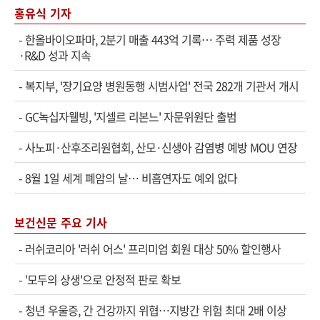
홍유식 기자
-
한올바이오파마, 2분기 매출 443억 기록… 주력 제품 성장
·R&D 성과 지속
-
복지부, '장기요양 병원동행 시범사업' 전국 282개 기관서 개시
-
GC녹십자웰빙, '지셀르 리본느' 자문위원단 출범
-
사노피·산후조리원협회, 산모·신생아 감염병 예방 MOU 연장
-
8월 1일 세계 폐암의 날… 비흡연자도 예외 없다
보건신문 주요 기사
-
러쉬코리아 '러쉬 어스' 프리미엄 회원 대상 50% 할인행사
-
'모두의 상생'으로 안정적 판로 확보
-
청년 우울증, 간 건강까지 위협…지방간 위험 최대 2배 이상