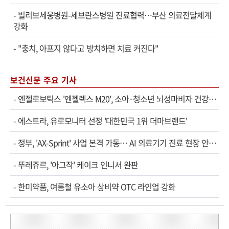
-
빌리브세웅병원-세브란스병원 진료협력…부산 의료전달체계
강화
-
"충치, 아프지 않다고 방치하면 치료 커진다"
보건신문 주요 기사
-
엔젤로보틱스 '엔젤렉스 M20', 소아·청소년 뇌성마비자 건강보험 확대 적용
-
에스트라, 유로모니터 선정 '대한민국 1위 더마브랜드'
-
정부, 'AX-Sprint' 사업 본격 가동… AI 의료기기 진료 현장 안착 속도
-
뚜레쥬르, '아그작' 케이크 인니서 완판
-
한미약품, 여름철 유소아 상비약 OTC 라인업 강화