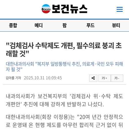
종합
메디
팜
푸드
뷰티
"검체검사 수탁제도 개편, 필수의료 붕괴 초
래할 것"
대한내과의사회 "복지부 일방통행식 추진, 의료계·국민 모두 피해
자 될 것"
2025.10.31 16:09:45
김아름 기자
가 +
가 -
내과의사회가 보건복지부의 '검체검사 위·수탁 제도
개편안' 추진에 대해 강하게 반발하고 나섰다.
대한내과의사회(회장 이정용)는 "20여 년간 안정적으
로 운영돼 온 현행 제도를 아무런 합리적 근거 없이 뒤