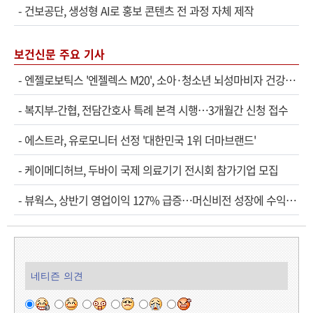
-
건보공단, 생성형 AI로 홍보 콘텐츠 전 과정 자체 제작
보건신문 주요 기사
-
엔젤로보틱스 '엔젤렉스 M20', 소아·청소년 뇌성마비자 건강보험 확대 적용
-
복지부-간협, 전담간호사 특례 본격 시행…3개월간 신청 접수
-
에스트라, 유로모니터 선정 '대한민국 1위 더마브랜드'
-
케이메디허브, 두바이 국제 의료기기 전시회 참가기업 모집
-
뷰웍스, 상반기 영업이익 127% 급증…머신비전 성장에 수익성 개선
네티즌 의견