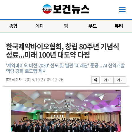
종합
메디
팜
푸드
뷰티
한국제약바이오협회, 창립 80주년 기념식
성료...미래 100년 대도약 다짐
'제약바이오 비전 2030' 선포 및 별관 '미래관' 준공... AI 신약개발
역량 강화 로드맵 제시
2025.10.27 09:12:26
홍유식 기자
가 +
가 -