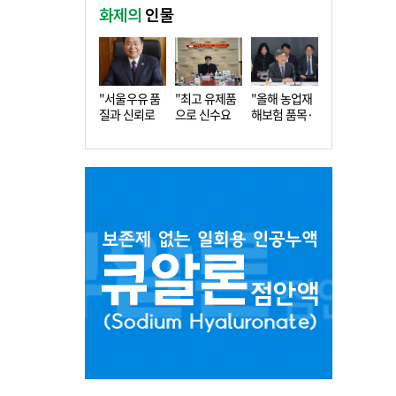
화제의
인물
"서울우유 품
"최고 유제품
"올해 농업재
질과 신뢰로
으로 신수요
해보험 품목·
더 큰 도…
창출…수…
지역 확…