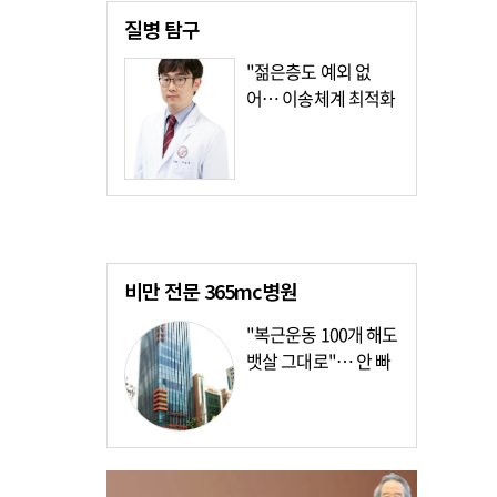
질병
탐구
"젊은층도 예외 없
어… 이송체계 최적화
가장 시급"
비만 전문
365mc병원
"복근운동 100개 해도
뱃살 그대로"… 안 빠
지는 이유?