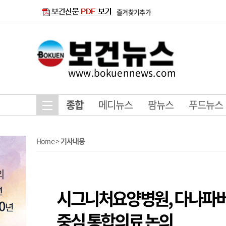
즐겨찾기추가
www.bokuennews.com
종합
메디뉴스
팜뉴스
푸드뉴스
Home
>
기사내용
시그니처요양병원, 다나파버
중심 통합의료 논의