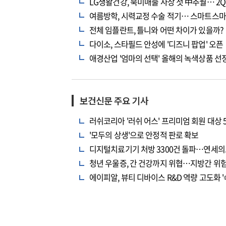
LG생활건강, 북미매출 사상 첫 中추월… 2Q
여름방학, 시력교정 수술 적기… 스마트스
전체 임플란트, 틀니와 어떤 차이가 있을까?
다이소, 스타필드 안성에 '디즈니 팝업' 오픈
애경산업 '엄마의 선택' 올해의 녹색상품 선
보건신문 주요 기사
러쉬코리아 '러쉬 어스' 프리미엄 회원 대상 
'모두의 상생'으로 안정적 판로 확보
디지털치료기기 처방 3300건 돌파…연세의
청년 우울증, 간 건강까지 위협…지방간 위험
에이피알, 뷰티 디바이스 R&D 역량 고도화 '