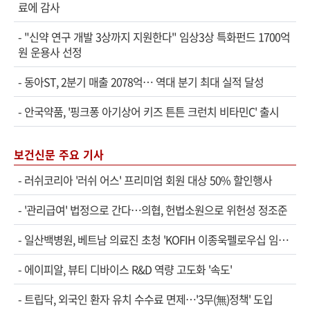
료에 감사
-
"신약 연구 개발 3상까지 지원한다" 임상3상 특화펀드 1700억
원 운용사 선정
-
동아ST, 2분기 매출 2078억… 역대 분기 최대 실적 달성
-
안국약품, '핑크퐁 아기상어 키즈 튼튼 크런치 비타민C' 출시
보건신문 주요 기사
-
러쉬코리아 '러쉬 어스' 프리미엄 회원 대상 50% 할인행사
-
'관리급여' 법정으로 간다…의협, 헌법소원으로 위헌성 정조준
-
일산백병원, 베트남 의료진 초청 'KOFIH 이종욱펠로우십 임상연수' 시작
-
에이피알, 뷰티 디바이스 R&D 역량 고도화 '속도'
-
트립닥, 외국인 환자 유치 수수료 면제…'3무(無)정책' 도입