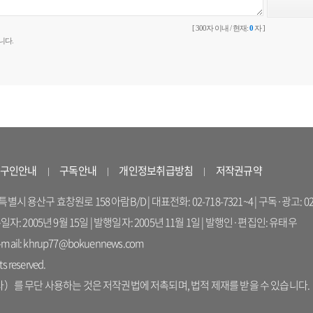
[ 300자 이내 / 현재:
0
자 ]
니다.
구인안내
구독안내
개인정보취급방침
저작권규약
 용산구 효창원로 158 아람B/D | 대표전화: 02-718-7321~4 | 구독·광고: 02-714-16
록일자: 2005년 9월 15일 | 발행일자: 2005년 11월 1일 | 발행인·편집인: 유태우
il: khrup77@bokuennews.com
s reserved.
를 무단 사용하는 것은 저작권법에 저촉되며, 법적 제재를 받을 수 있습니다.