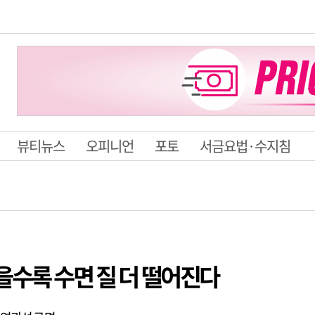
뷰티뉴스
오피니언
포토
서금요법·수지침
을수록 수면 질 더 떨어진다