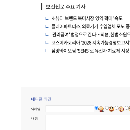
보건신문 주요 기사
K-뷰티 브랜드 북미시장 영역 확대 '속도'
클레어파트너스, 의료기기 수입업체 모노 중
'관리급여' 법정으로 간다…의협, 헌법소원
코스메카코리아 '2026 지속가능경영보고서' 
삼양바이오팜 'SENS'로 유전자 치료제 시장
네티즌 의견
닉네임
내 용