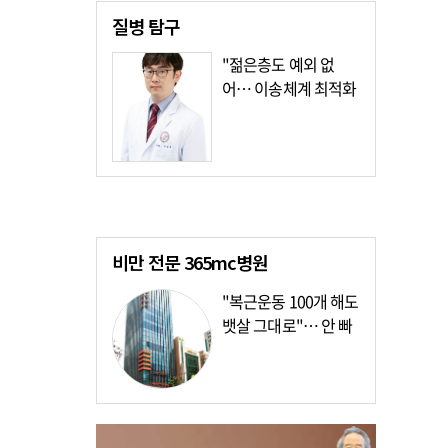
질병
탐구
"젊은층도 예외 없
어… 이송체계 최적화
가장 시급"
비만 전문
365mc병원
"복근운동 100개 해도
뱃살 그대로"… 안 빠
지는 이유?