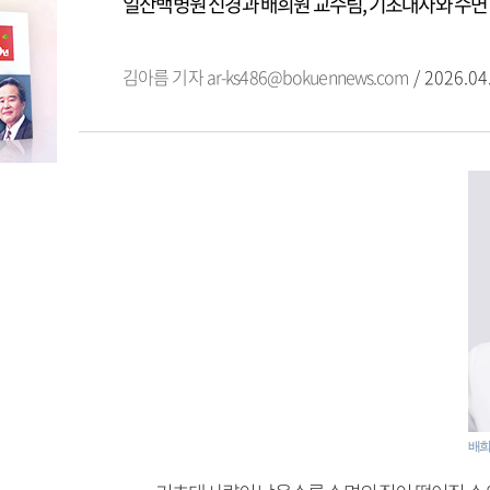
일산백병원 신경과 배희원 교수팀, 기초대사와 수면
김아름 기자
ar-ks486@bokuennews.com
/ 2026.04
배희