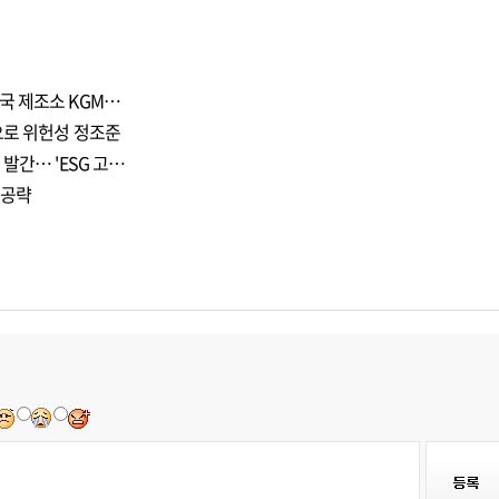
국 제조소 KGM…
으로 위헌성 정조준
발간… 'ESG 고…
 공략