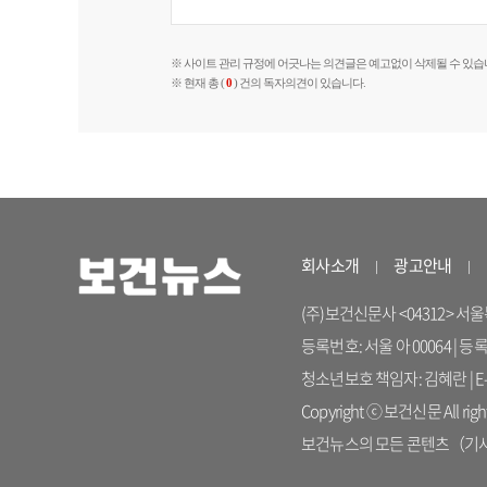
※ 사이트 관리 규정에 어긋나는 의견글은 예고없이 삭제될 수 있습
※ 현재 총 (
0
) 건의 독자의견이 있습니다.
회사소개
광고안내
(주)보건신문사 <04312> 서울특별시
등록번호: 서울 아 00064 | 등
청소년보호 책임자: 김혜란 | E-ma
Copyright ⓒ 보건신문 All right
보건뉴스의 모든 콘텐츠（기사）