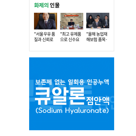
화제의
인물
"서울우유 품
"최고 유제품
"올해 농업재
질과 신뢰로
으로 신수요
해보험 품목·
더 큰 도…
창출…수…
지역 확…