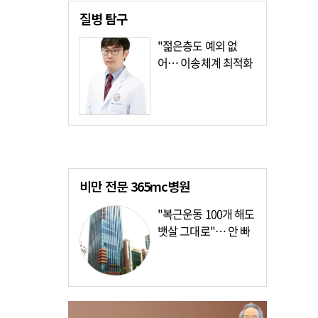
질병
탐구
"젊은층도 예외 없
어… 이송체계 최적화
가장 시급"
비만 전문
365mc병원
"복근운동 100개 해도
뱃살 그대로"… 안 빠
지는 이유?