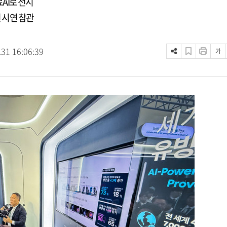
료AI로 전시
션 시연 참관
.31 16:06:39
가