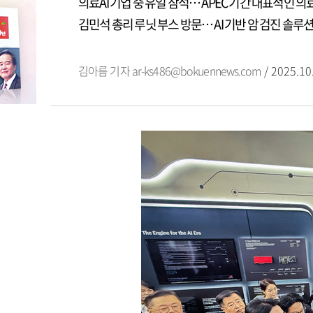
의료AI 기업 중 유일 참석… APEC 기간 대표적인 의
김민석 총리 루닛 부스 방문… AI 기반 암 검진 솔루
김아름 기자
ar-ks486@bokuennews.com
/ 2025.10