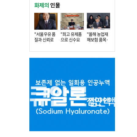
화제의
인물
"서울우유 품
"최고 유제품
"올해 농업재
질과 신뢰로
으로 신수요
해보험 품목·
더 큰 도…
창출…수…
지역 확…