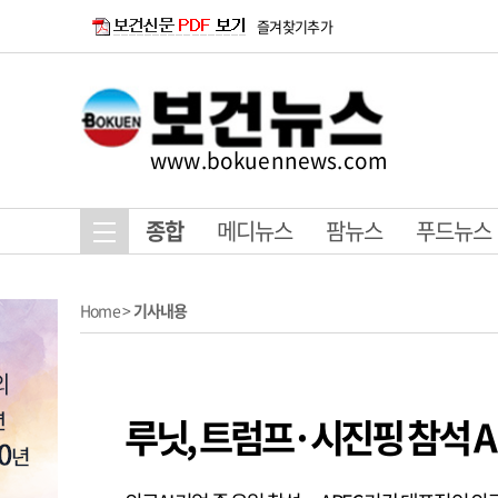
즐겨찾기추가
www.bokuennews.com
종합
메디뉴스
팜뉴스
푸드뉴스
Home
>
기사내용
루닛, 트럼프·시진핑 참석 A