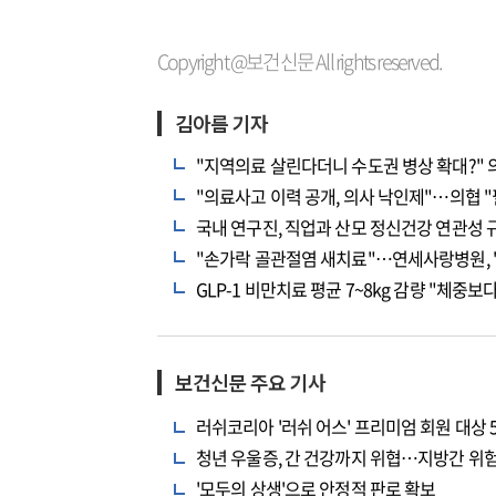
Copyright @보건신문 All rights reserved.
김아름 기자
"지역의료 살린다더니 수도권 병상 확대?" 의
"의료사고 이력 공개, 의사 낙인제"…의협 "
국내 연구진, 직업과 산모 정신건강 연관성 
"손가락 골관절염 새치료"…연세사랑병원, '
GLP-1 비만치료 평균 7~8kg 감량 "체중보
보건신문 주요 기사
러쉬코리아 '러쉬 어스' 프리미엄 회원 대상 
청년 우울증, 간 건강까지 위협…지방간 위험
'모두의 상생'으로 안정적 판로 확보