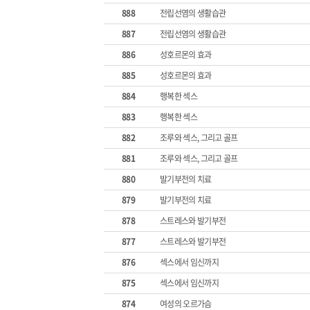
888
전립선염의 생활습관
887
전립선염의 생활습관
886
성호르몬의 효과
885
성호르몬의 효과
884
행복한 섹스
883
행복한 섹스
882
조루와 섹스, 그리고 골프
881
조루와 섹스, 그리고 골프
880
발기부전의 치료
879
발기부전의 치료
878
스트레스와 발기부전
877
스트레스와 발기부전
876
섹스에서 임신까지
875
섹스에서 임신까지
874
여성의 오르가슴