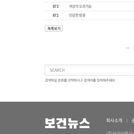
873
여성의 오르가슴
872
민감한 방광
회사소개
(주)보건신문사 <04