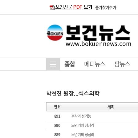
즐겨찾기추가
www.bokuennews.com
종합
메디뉴스
팜뉴스
891
후각과 성기능
890
노년기의 성심리
889
노년기의 성심리