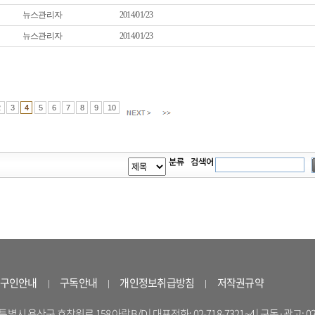
뉴스관리자
2014/01/23
뉴스관리자
2014/01/23
2
3
4
5
6
7
8
9
10
구인안내
구독안내
개인정보취급방침
저작권규약
 용산구 효창원로 158 아람B/D | 대표전화: 02-718-7321~4 | 구독·광고: 02-714-16