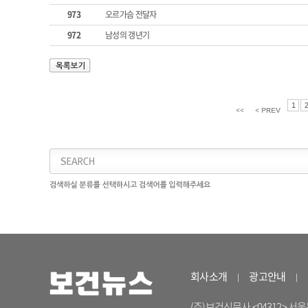
973
오르가슴 전달자
972
남성의 갱년기
1
회사소개
광고안내
(주)보건신문사 <04312> 서울특별시