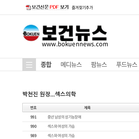
즐겨찾기추가
www.bokuennews.com
종합
메디뉴스
팜뉴스
푸드뉴스
991
중년 남성의 성기능장애
990
섹스와 여성의 가슴
989
섹스와 여성의 가슴