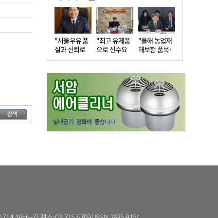
"서울우유 품
"최고 유제품
"올해 농업재
질과 신뢰로
으로 신수요
해보험 품목·
더 큰 도…
창출…수…
지역 확…
56~7 | 팩스: 02-715-5709 | ISSN 2635-9154