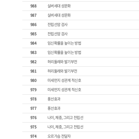
988
실버세대 성문화
987
실버세대 성문화
986
전립선암 검사
985
전립선암 검사
984
임신확률을 높이는 방법
983
임신확률을 높이는 방법
982
허리둘레와 발기부전
981
허리둘레와 발기부전
980
미세먼지 성관계 적신호
979
미세먼지 성관계 적신호
978
풍선효과
977
풍선효과
976
나이, 체중, 그리고 전립선
975
나이, 체중, 그리고 전립선
974
오르가슴 전달자