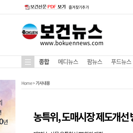
즐겨찾기추가
www.bokuennews.com
종합
메디뉴스
팜뉴스
푸드뉴스
Home
>
기사내용
농특위, 도매시장 제도개선 