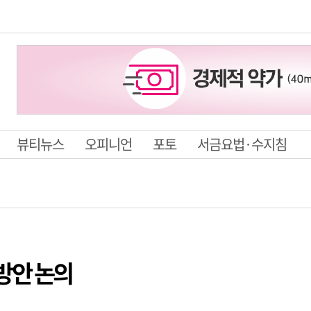
뷰티뉴스
오피니언
포토
서금요법·수지침
방안 논의