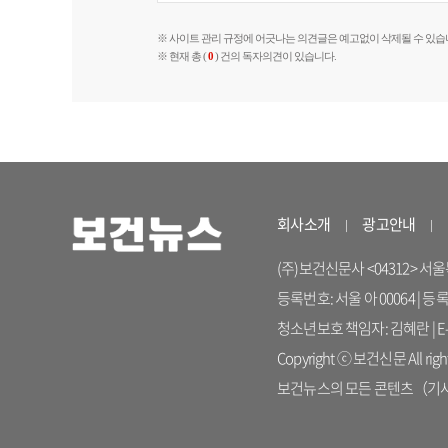
※ 사이트 관리 규정에 어긋나는 의견글은 예고없이 삭제될 수 있습
※ 현재 총 (
0
) 건의 독자의견이 있습니다.
회사소개
광고안내
(주)보건신문사 <04312> 서울특별시
등록번호: 서울 아 00064 | 등
청소년보호 책임자: 김혜란 | E-ma
Copyright ⓒ 보건신문 All right
보건뉴스의 모든 콘텐츠（기사）