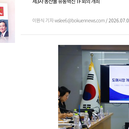
제3차 농산물 유통혁신 TF 회의 개최
이원식 기자
wslee6@bokuennews.com
/ 2026.07.0