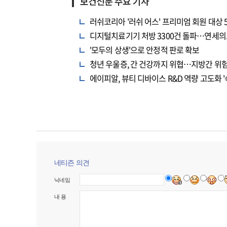
보건신문 주요 기사
러쉬코리아 '러쉬 어스' 프리미엄 회원 대상 
디지털치료기기 처방 3300건 돌파…연세의
'모두의 상생'으로 안정적 판로 확보
청년 우울증, 간 건강까지 위협…지방간 위험
에이피알, 뷰티 디바이스 R&D 역량 고도화 '
네티즌 의견
닉네임
내 용