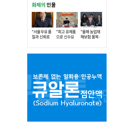
화제의
인물
"서울우유 품
"최고 유제품
"올해 농업재
질과 신뢰로
으로 신수요
해보험 품목·
더 큰 도…
창출…수…
지역 확…