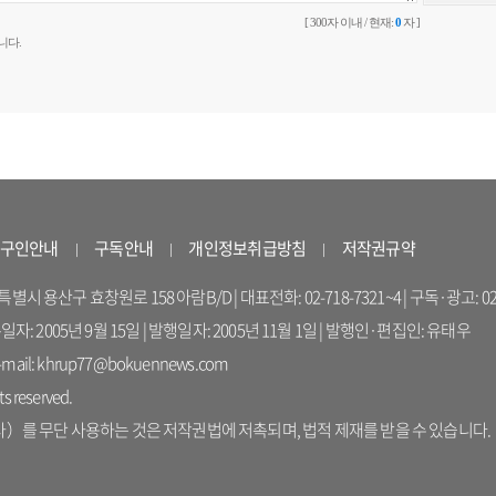
[ 300자 이내 / 현재:
0
자 ]
니다.
구인안내
구독안내
개인정보취급방침
저작권규약
 용산구 효창원로 158 아람B/D | 대표전화: 02-718-7321~4 | 구독·광고: 02-714-16
록일자: 2005년 9월 15일 | 발행일자: 2005년 11월 1일 | 발행인·편집인: 유태우
il: khrup77@bokuennews.com
s reserved.
를 무단 사용하는 것은 저작권법에 저촉되며, 법적 제재를 받을 수 있습니다.