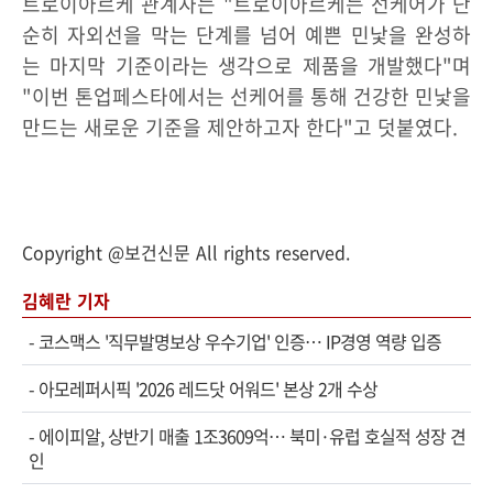
트로이아르케 관계자는 "트로이아르케는 선케어가 단
순히 자외선을 막는 단계를 넘어 예쁜 민낯을 완성하
는 마지막 기준이라는 생각으로 제품을 개발했다"며
"이번 톤업페스타에서는 선케어를 통해 건강한 민낯을
만드는 새로운 기준을 제안하고자 한다"고 덧붙였다.
Copyright @보건신문 All rights reserved.
김혜란 기자
-
코스맥스 '직무발명보상 우수기업' 인증… IP경영 역량 입증
-
아모레퍼시픽 '2026 레드닷 어워드' 본상 2개 수상
-
에이피알, 상반기 매출 1조3609억… 북미·유럽 호실적 성장 견
인