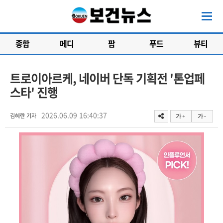
종합
메디
팜
푸드
뷰티
트로이아르케, 네이버 단독 기획전 '톤업페
스타' 진행
2026.06.09 16:40:37
김혜란 기자
가 +
가 -