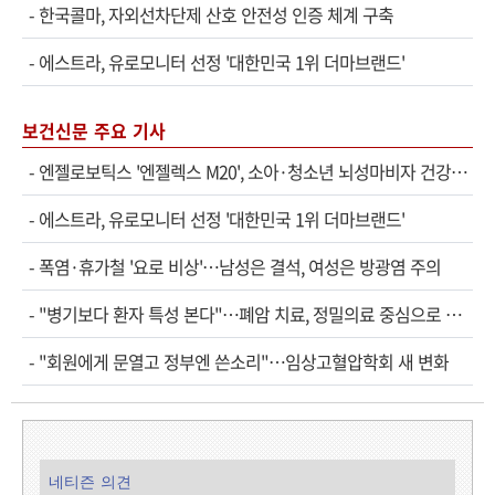
-
한국콜마, 자외선차단제 산호 안전성 인증 체계 구축
-
에스트라, 유로모니터 선정 '대한민국 1위 더마브랜드'
보건신문 주요 기사
-
엔젤로보틱스 '엔젤렉스 M20', 소아·청소년 뇌성마비자 건강보험 확대 적용
-
에스트라, 유로모니터 선정 '대한민국 1위 더마브랜드'
-
폭염·휴가철 '요로 비상'…남성은 결석, 여성은 방광염 주의
-
"병기보다 환자 특성 본다"…폐암 치료, 정밀의료 중심으로 진화
-
"회원에게 문열고 정부엔 쓴소리"…임상고혈압학회 새 변화
네티즌 의견