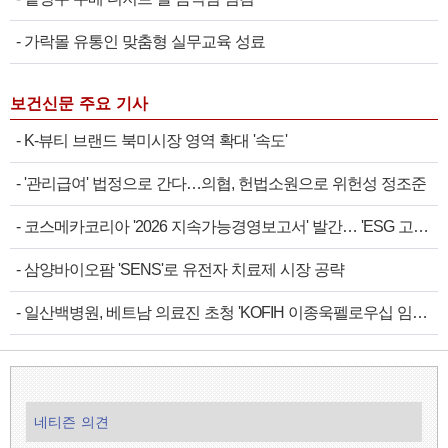
-
가락몰 유통인 맞춤형 실무교육 성료
보건신문 주요 기사
-
K-뷰티 브랜드 북미시장 영역 확대 '속도'
-
'관리급여' 법정으로 간다…의협, 헌법소원으로 위헌성 정조준
-
코스메카코리아 '2026 지속가능경영보고서' 발간… 'ESG 고…
-
삼양바이오팜 'SENS'로 유전자 치료제 시장 공략
-
일산백병원, 베트남 의료진 초청 'KOFIH 이종욱펠로우십 임…
네티즌 의견