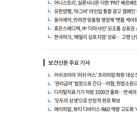
어니스트리, 실론시나몬 더한 'PNT 베르베린
유한양행, '마그비' 라인업 통합 광고 캠페인
동아제약, 반려견 맞춤형 영양제 '벳플 케어트
휴온스메디텍, 中 '더마샤인' 모조품 상표권 
한국머크, '패밀리 심포지엄' 성료… 고령 난
보건신문 주요 기사
러쉬코리아 '러쉬 어스' 프리미엄 회원 대상 
'관리급여' 법정으로 간다…의협, 헌법소원
디지털치료기기 처방 3300건 돌파…연세의
'모두의 상생'으로 안정적 판로 확보
에이피알, 뷰티 디바이스 R&D 역량 고도화 '