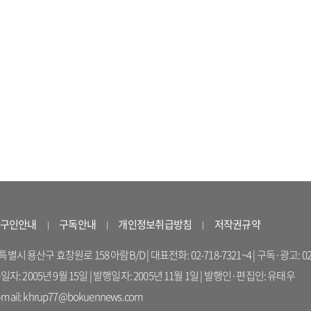
구인안내
구독안내
개인정보취급방침
저작권규약
 용산구 효창원로 158 아람B/D | 대표전화: 02-718-7321~4 | 구독·광고: 02-714-16
록일자: 2005년 9월 15일 | 발행일자: 2005년 11월 1일 | 발행인·편집인: 유태우
il: khrup77@bokuennews.com