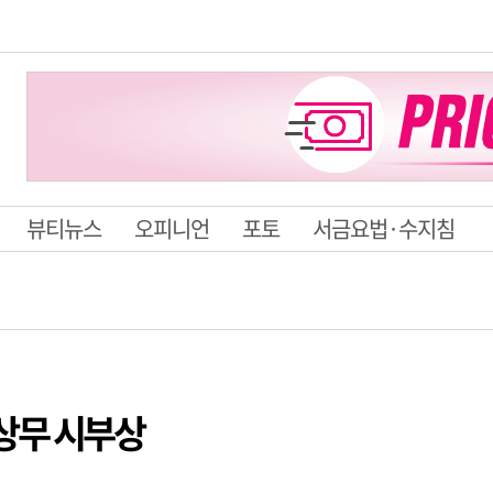
뷰티뉴스
오피니언
포토
서금요법·수지침
상무 시부상