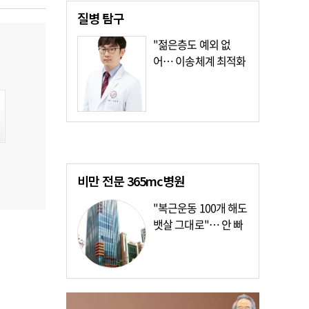
질병
탐구
"젊은층도 예외 없
어… 이송체계 최적화
가장 시급"
비만 전문
365mc병원
"복근운동 100개 해도
뱃살 그대로"… 안 빠
지는 이유?