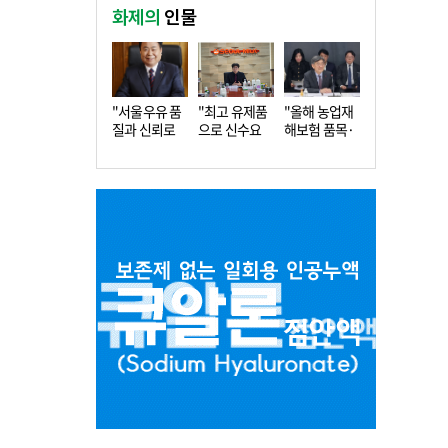
화제의
인물
"서울우유 품
"최고 유제품
"올해 농업재
질과 신뢰로
으로 신수요
해보험 품목·
더 큰 도…
창출…수…
지역 확…