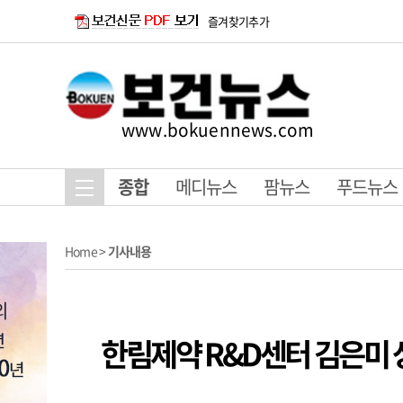
즐겨찾기추가
www.bokuennews.com
종합
메디뉴스
팜뉴스
푸드뉴스
Home
>
기사내용
한림제약 R&D센터 김은미 