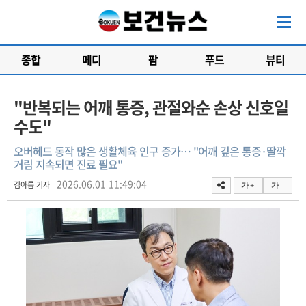
종합
메디
팜
푸드
뷰티
"반복되는 어깨 통증, 관절와순 손상 신호일
수도"
오버헤드 동작 많은 생활체육 인구 증가… "어깨 깊은 통증·딸깍
거림 지속되면 진료 필요"
2026.06.01 11:49:04
김아름 기자
가 +
가 -