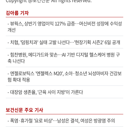
김아름 기자
-
뷰웍스, 상반기 영업이익 127% 급증…머신비전 성장에 수익성
개선
-
치협, '덤핑치과' 실태 고발 나선다…'현장기획 시즌2' 6일 공개
-
힘찬병원, 메디가드와 맞손…AI 기반 디지털 헬스케어 병원 구
축 나선다
-
엔젤로보틱스 '엔젤렉스 M20', 소아·청소년 뇌성마비자 건강보
험 확대 적용
-
대장암 생존율, '근육 사이 지방'이 가른다
보건신문 주요 기사
-
폭염·휴가철 '요로 비상'…남성은 결석, 여성은 방광염 주의