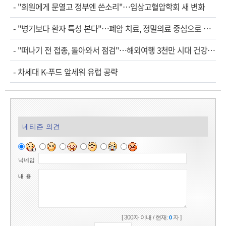
-
"회원에게 문열고 정부엔 쓴소리"…임상고혈압학회 새 변화
-
"병기보다 환자 특성 본다"…폐암 치료, 정밀의료 중심으로 진화
-
"떠나기 전 접종, 돌아와서 점검"…해외여행 3천만 시대 건강관리법
-
차세대 K-푸드 앞세워 유럽 공략
네티즌 의견
닉네임
내 용
[ 300자 이내 / 현재:
자 ]
0