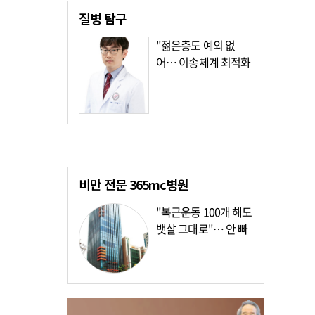
질병
탐구
"젊은층도 예외 없
어… 이송체계 최적화
가장 시급"
비만 전문
365mc병원
"복근운동 100개 해도
뱃살 그대로"… 안 빠
지는 이유?