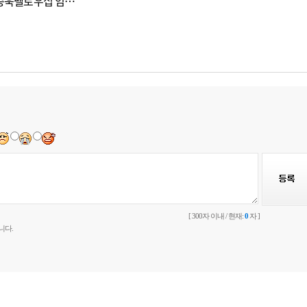
 이종욱펠로우십 임…
[ 300자 이내 / 현재:
0
자 ]
니다.