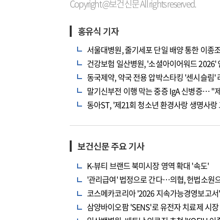
Copyright @보건신문 All rights reserved.
홍유식 기자
서울대병원, 줄기세포 단일 배양 통한 이종
건강보험 일산병원, '소셜아이어워드 2026'
동국제약, 약국 전용 압박스타킹 '센시슬림'
말기신부전 이행 막는 중증 IgA 신병증… "
동아ST, '제21회 청소년 환경사랑 생명사랑 
보건신문 주요 기사
K-뷰티 브랜드 북미시장 영역 확대 '속도'
'관리급여' 법정으로 간다…의협, 헌법소원
코스메카코리아 '2026 지속가능경영보고서' 
삼양바이오팜 'SENS'로 유전자 치료제 시장