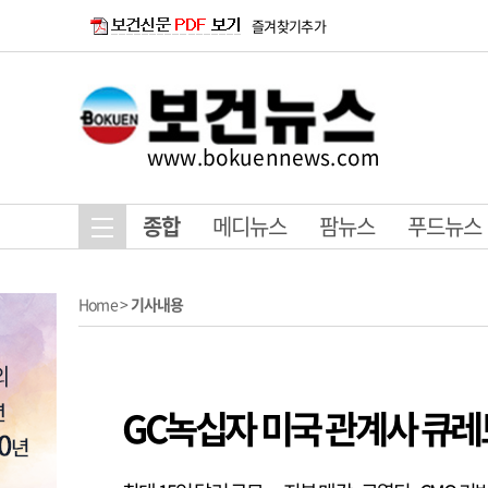
즐겨찾기추가
www.bokuennews.com
종합
메디뉴스
팜뉴스
푸드뉴스
Home
>
기사내용
GC녹십자 미국 관계사 큐레