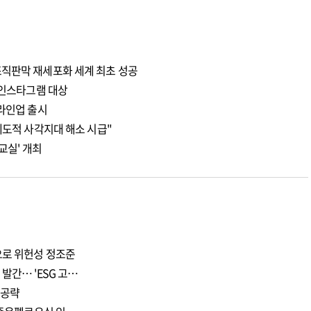
조직판막 재세포화 세계 최초 성공
 인스타그램 대상
 라인업 출시
제도적 사각지대 해소 시급"
교실' 개최
으로 위헌성 정조준
발간… 'ESG 고…
 공략