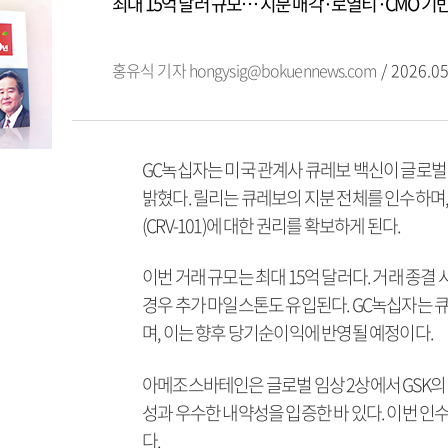
최대 15억 달러 규모… 지분 매각·로열티·CMO 기
홍유식 기자
hongysig@bokuennews.com
/ 2026.05
GC녹십자는 미국 관계사 큐레보 백신이 글로벌
밝혔다. 릴리는 큐레보의 지분 전체를 인수하며
(CRV-101)에 대한 권리를 확보하게 된다.
이번 거래 규모는 최대 15억 달러다. 거래 종
경우 추가 마일스톤도 유입된다. GC녹십자는 큐
며, 이는 향후 당기순이익에 반영될 예정이다.
아메조스바테인은 글로벌 임상 2상에서 GSK의
성과 우수한 내약성을 입증한 바 있다. 이번 
다.