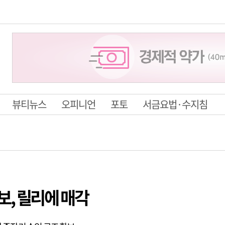
뷰티뉴스
오피니언
포토
서금요법·수지침
보, 릴리에 매각