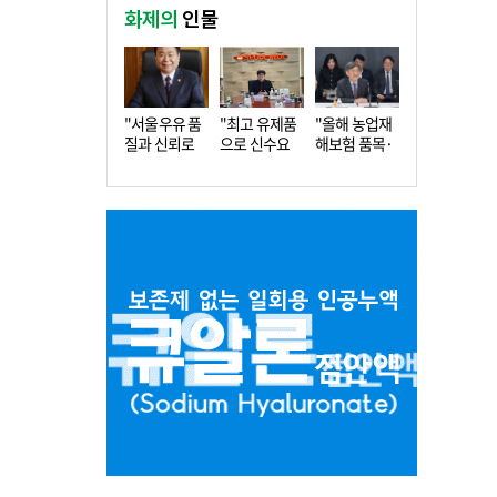
화제의
인물
"서울우유 품
"최고 유제품
"올해 농업재
질과 신뢰로
으로 신수요
해보험 품목·
더 큰 도…
창출…수…
지역 확…