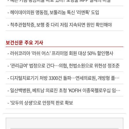
-
헤이데이의원 명동점, 보툴리눔 톡신 '리엔톡' 도입
-
척추관협착증, 보행 중 다리 저림 지속되면 원인 확인해야
보건신문 주요 기사
-
러쉬코리아 '러쉬 어스' 프리미엄 회원 대상 50% 할인행사
-
'관리급여' 법정으로 간다…의협, 헌법소원으로 위헌성 정조준
-
디지털치료기기 처방 3300건 돌파…연세의료원, 개방형 플랫폼 성과 공개
-
일산백병원, 베트남 의료진 초청 'KOFIH 이종욱펠로우십 임상연수' 시작
-
'모두의 상생'으로 안정적 판로 확보