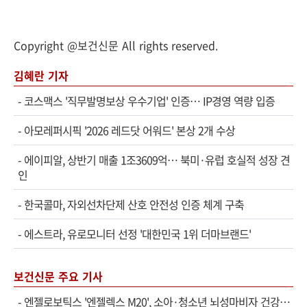
Copyright @보건신문 All rights reserved.
김혜란 기자
-
코스맥스 '직무발명보상 우수기업' 인증… IP경영 역량 입증
-
아모레퍼시픽 '2026 레드닷 어워드' 본상 2개 수상
-
에이피알, 상반기 매출 1조3609억… 북미·유럽 호실적 성장 견
인
-
한국콜마, 자외선차단제 산호 안전성 인증 체계 구축
-
에스트라, 유로모니터 선정 '대한민국 1위 더마브랜드'
보건신문 주요 기사
-
엔젤로보틱스 '엔젤렉스 M20', 소아·청소년 뇌성마비자 건강보험 확대 적용