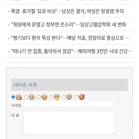
-
폭염·휴가철 '요로 비상'…남성은 결석, 여성은 방광염 주의
-
"회원에게 문열고 정부엔 쓴소리"…임상고혈압학회 새 변화
-
"병기보다 환자 특성 본다"…폐암 치료, 정밀의료 중심으로 진화
-
"떠나기 전 접종, 돌아와서 점검"…해외여행 3천만 시대 건강관리법
네티즌 의견
닉네임
내 용