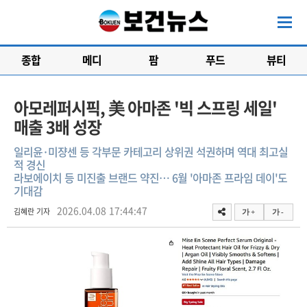
종합
메디
팜
푸드
뷰티
아모레퍼시픽, 美 아마존 '빅 스프링 세일'
매출 3배 성장
일리윤·미쟝센 등 각부문 카테고리 상위권 석권하며 역대 최고실
적 경신
라보에이치 등 미진출 브랜드 약진… 6월 '아마존 프라임 데이'도
기대감
2026.04.08 17:44:47
김혜란 기자
가 +
가 -