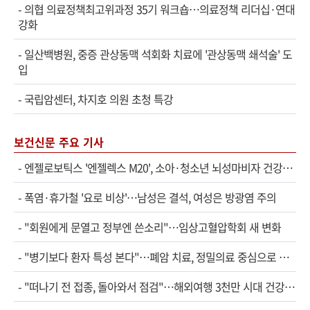
-
의협 의료정책최고위과정 35기 워크숍…의료정책 리더십·연대
강화
-
일산백병원, 중증 관상동맥 석회화 치료에 '관상동맥 쇄석술' 도
입
-
국립암센터, 차지호 의원 초청 특강
보건신문 주요 기사
-
엔젤로보틱스 '엔젤렉스 M20', 소아·청소년 뇌성마비자 건강보험 확대 적용
-
폭염·휴가철 '요로 비상'…남성은 결석, 여성은 방광염 주의
-
"회원에게 문열고 정부엔 쓴소리"…임상고혈압학회 새 변화
-
"병기보다 환자 특성 본다"…폐암 치료, 정밀의료 중심으로 진화
-
"떠나기 전 접종, 돌아와서 점검"…해외여행 3천만 시대 건강관리법