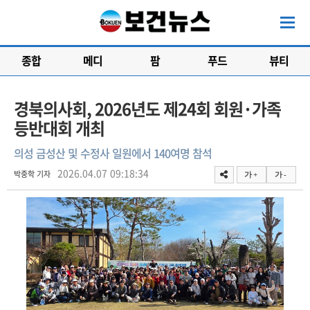
종합
메디
팜
푸드
뷰티
경북의사회, 2026년도 제24회 회원·가족
등반대회 개최
의성 금성산 및 수정사 일원에서 140여명 참석
2026.04.07 09:18:34
박중학 기자
가 +
가 -