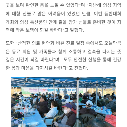
꽃을 보며 완연한 봄을 느낄 수 있었다
며
지난해 의성 지역
"
"
에 대형 산불로 많은 어려움이 있었던 만큼
이번 등반대회
,
개최와 의성 특산품인 안계 쌀을 참가 선물로 준비한 것이 지
역에 작은 보탬이 되길 바란다
고 말했다
"
.
또한
산적한 의료 현안과 바쁜 진료 일정 속에서도 오늘만큼
"
은 동료 회원 및 가족들과 함께 소통하고 결속을 다지는 뜻
깊은 시간이 되길 바란다
며
모두 안전한 산행을 통해 건강
"
"
한 몸과 마음을 다지시길 바란다
고 전했다
"
.