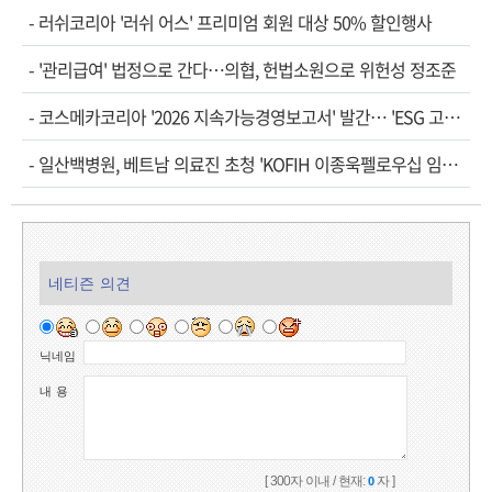
-
러쉬코리아 '러쉬 어스' 프리미엄 회원 대상 50% 할인행사
-
'관리급여' 법정으로 간다…의협, 헌법소원으로 위헌성 정조준
-
코스메카코리아 '2026 지속가능경영보고서' 발간… 'ESG 고…
-
일산백병원, 베트남 의료진 초청 'KOFIH 이종욱펠로우십 임…
네티즌 의견
닉네임
내 용
[ 300자 이내 / 현재:
자 ]
0