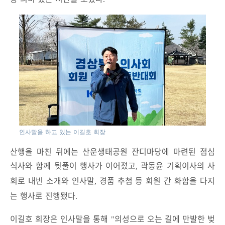
인사말을 하고 있는 이길호 회장
산행을 마친 뒤에는 산운생태공원 잔디마당에 마련된 점심
식사와 함께 뒷풀이 행사가 이어졌고
곽동윤 기획이사의 사
,
회로 내빈 소개와 인사말
경품 추첨 등 회원 간 화합을 다지
,
는 행사로 진행됐다
.
이길호 회장은 인사말을 통해
의성으로 오는 길에 만발한 벚
"