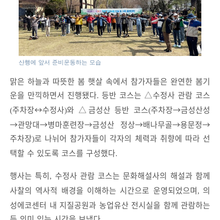
산행에 앞서 준비운동하는 모습
맑은 하늘과 따뜻한 봄 햇살 속에서 참가자들은 완연한 봄기
운을 만끽하면서 진행됐다
등반 코스는
△
수정사 관람 코스
.
주차장
↔
수정사
와
△
금성산 등반 코스
주차장
→
금성산성
(
)
(
→
관망대
→
병마훈련장
→
금성산 정상
→
배나무골
→
용문정
→
주차장
로 나뉘어 참가자들이 각자의 체력과 취향에 따라 선
)
택할 수 있도록 코스를 구성했다
.
행사는 특히
수정사 관람 코스는 문화해설사의 해설과 함께
,
사찰의 역사적 배경을 이해하는 시간으로 운영되었으며
의
,
성에코센터 내 지질공원과 농업유산 전시실을 함께 관람하는
등 의미 있는 시간을 보냈다
.