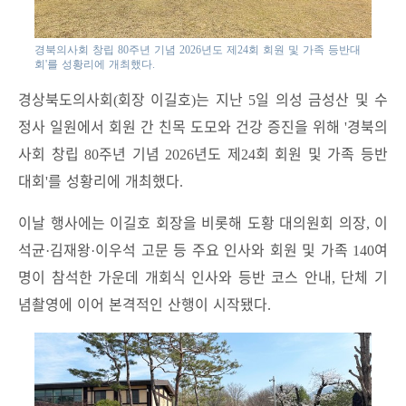
경북의사회 창립 80주년 기념 2026년도 제24회 회원 및 가족 등반대
회'를 성황리에 개최했다.
경상북도의사회
회장 이길호
는 지난
일 의성 금성산 및 수
(
)
5
정사 일원에서 회원 간 친목 도모와 건강 증진을 위해
경북의
'
사회 창립
주년 기념
년도 제
회 회원 및 가족 등반
80
2026
24
대회
를 성황리에 개최했다
'
.
이날 행사에는 이길호 회장을 비롯해 도황 대의원회 의장
이
,
석균
김재왕
이우석 고문 등 주요 인사와 회원 및 가족
여
·
·
140
명이 참석한 가운데 개회식 인사와 등반 코스 안내
단체 기
,
념촬영에 이어 본격적인 산행이 시작됐다
.