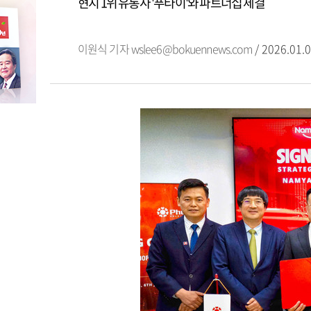
현지 1위 유통사 '푸타이'와 파트너십 체결
이원식 기자
wslee6@bokuennews.com
/ 2026.01.0