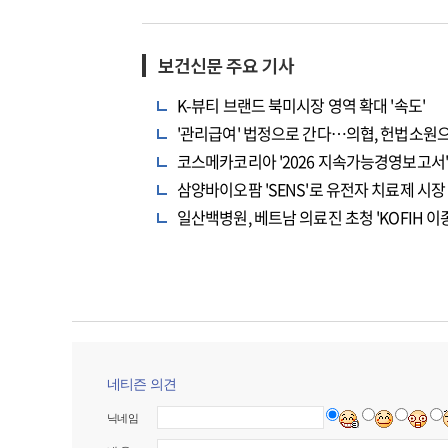
보건신문 주요 기사
K-뷰티 브랜드 북미시장 영역 확대 '속도'
'관리급여' 법정으로 간다…의협, 헌법소원
코스메카코리아 '2026 지속가능경영보고서' 
삼양바이오팜 'SENS'로 유전자 치료제 시장
일산백병원, 베트남 의료진 초청 'KOFIH
네티즌 의견
닉네임