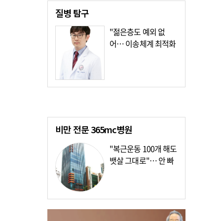
질병
탐구
"젊은층도 예외 없
어… 이송체계 최적화
가장 시급"
비만 전문
365mc병원
"복근운동 100개 해도
뱃살 그대로"… 안 빠
지는 이유?