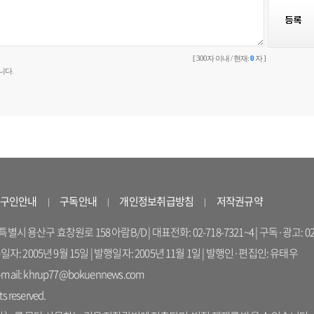
[ 300자 이내 / 현재:
0
자 ]
니다.
구인안내
구독안내
개인정보취급방침
저작권규약
 용산구 효창원로 158 아람B/D | 대표전화: 02-718-7321~4 | 구독·광고: 02-714-16
록일자: 2005년 9월 15일 | 발행일자: 2005년 11월 1일 | 발행인·편집인: 유태우
il: khrup77@bokuennews.com
s reserved.