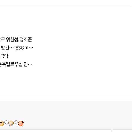
으로 위헌성 정조준
발간… 'ESG 고…
 공략
 이종욱펠로우십 임…