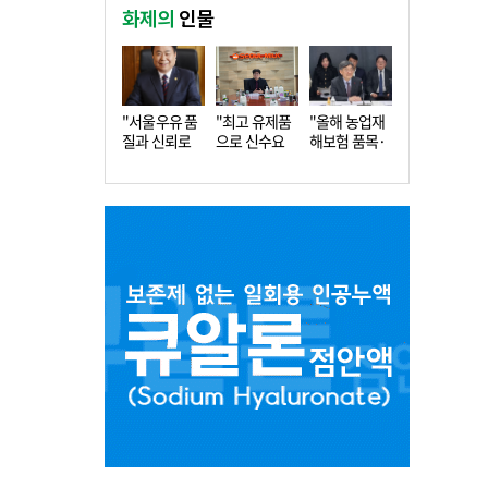
화제의
인물
"서울우유 품
"최고 유제품
"올해 농업재
질과 신뢰로
으로 신수요
해보험 품목·
더 큰 도…
창출…수…
지역 확…