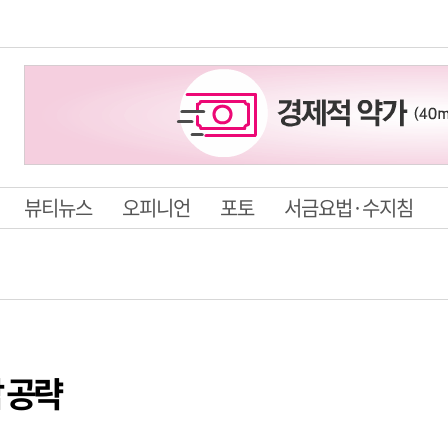
뷰티뉴스
오피니언
포토
서금요법·수지침
남 공략