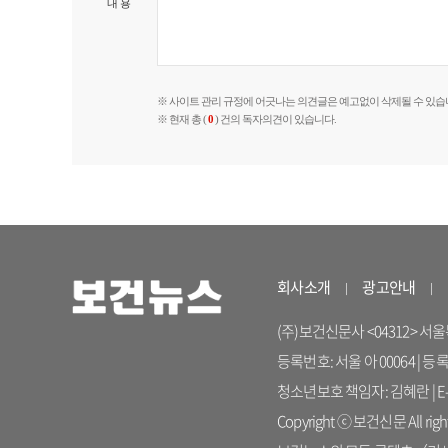
내 용
※ 사이트 관리 규정에 어긋나는 의견글은 예고없이 삭제될 수 있습
※ 현재 총 (
0
) 건의 독자의견이 있습니다.
회사소개
광고안내
(주)보건신문사 <04312> 서울특별시
등록번호: 서울 아 00064 | 등
청소년보호 책임자: 김혜란 | E-ma
Copyright ⓒ 보건신문 All right