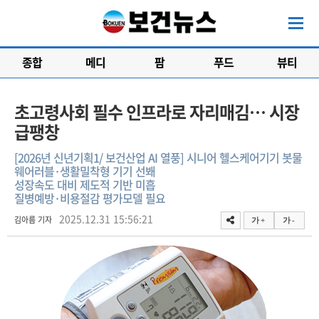
종합
메디
팜
푸드
뷰티
초고령사회 필수 인프라로 자리매김… 시장
급팽창
[2026년 신년기획1/ 보건산업 AI 열풍] 시니어 헬스케어기기 봇물
웨어러블·생활밀착형 기기 선봬
성장속도 대비 제도적 기반 미흡
질병예방·비용절감 평가모델 필요
2025.12.31 15:56:21
김아름 기자
가 +
가 -