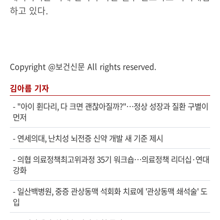
하고 있다.
Copyright @보건신문 All rights reserved.
김아름 기자
-
"아이 휜다리, 다 크면 괜찮아질까?"…정상 성장과 질환 구별이
먼저
-
연세의대, 난치성 뇌전증 신약 개발 새 기준 제시
-
의협 의료정책최고위과정 35기 워크숍…의료정책 리더십·연대
강화
-
일산백병원, 중증 관상동맥 석회화 치료에 '관상동맥 쇄석술' 도
입