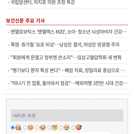
-
국립암센터, 차지호 의원 초청 특강
보건신문 주요 기사
-
엔젤로보틱스 '엔젤렉스 M20', 소아·청소년 뇌성마비자 건강보험 확대 적용
-
폭염·휴가철 '요로 비상'…남성은 결석, 여성은 방광염 주의
-
"회원에게 문열고 정부엔 쓴소리"…임상고혈압학회 새 변화
-
"병기보다 환자 특성 본다"…폐암 치료, 정밀의료 중심으로 진화
-
"떠나기 전 접종, 돌아와서 점검"…해외여행 3천만 시대 건강관리법
네티즌 의견