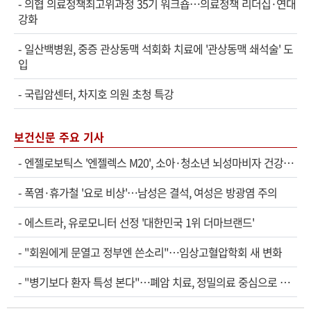
-
의협 의료정책최고위과정 35기 워크숍…의료정책 리더십·연대
강화
-
일산백병원, 중증 관상동맥 석회화 치료에 '관상동맥 쇄석술' 도
입
-
국립암센터, 차지호 의원 초청 특강
보건신문 주요 기사
-
엔젤로보틱스 '엔젤렉스 M20', 소아·청소년 뇌성마비자 건강보험 확대 적용
-
폭염·휴가철 '요로 비상'…남성은 결석, 여성은 방광염 주의
-
에스트라, 유로모니터 선정 '대한민국 1위 더마브랜드'
-
"회원에게 문열고 정부엔 쓴소리"…임상고혈압학회 새 변화
-
"병기보다 환자 특성 본다"…폐암 치료, 정밀의료 중심으로 진화