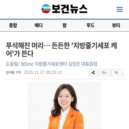
종합
메디
팜
푸드
뷰티
푸석해진 머리… 든든한 '지방줄기세포 케
어'가 뜬다
도움말/ 365mc 지방줄기세포센터 김정은 대표원장
2025.11.27 09:25:13
김아름 기자
가 +
가 -