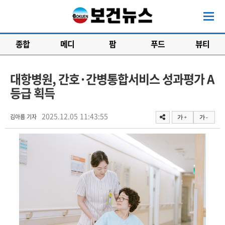
종합
메디
팜
푸드
뷰티
대항병원, 간호·간병통합서비스 성과평가 A
등급 획득
2025.12.05 11:43:55
김아름 기자
가 +
가 -