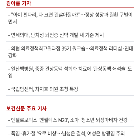
김아름 기자
-
"아이 휜다리, 다 크면 괜찮아질까?"…정상 성장과 질환 구별이
먼저
-
연세의대, 난치성 뇌전증 신약 개발 새 기준 제시
-
의협 의료정책최고위과정 35기 워크숍…의료정책 리더십·연대
강화
-
일산백병원, 중증 관상동맥 석회화 치료에 '관상동맥 쇄석술' 도
입
-
국립암센터, 차지호 의원 초청 특강
보건신문 주요 기사
-
엔젤로보틱스 '엔젤렉스 M20', 소아·청소년 뇌성마비자 건강보험 확대 적용
-
폭염·휴가철 '요로 비상'…남성은 결석, 여성은 방광염 주의