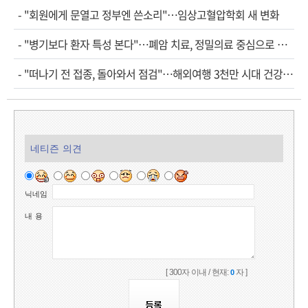
-
"회원에게 문열고 정부엔 쓴소리"…임상고혈압학회 새 변화
-
"병기보다 환자 특성 본다"…폐암 치료, 정밀의료 중심으로 진화
-
"떠나기 전 접종, 돌아와서 점검"…해외여행 3천만 시대 건강관리법
네티즌 의견
닉네임
내 용
[ 300자 이내 / 현재:
자 ]
0