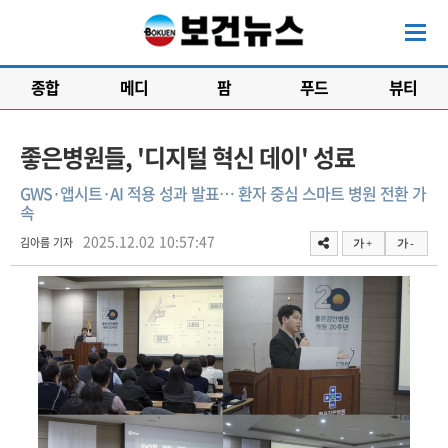
종합
메디
팜
푸드
뷰티
좋은병원들, '디지털 혁신 데이' 성료
GWS·앱시트·AI 적용 성과 발표… 환자 중심 스마트 병원 전환 가
속
2025.12.02 10:57:47
김아름 기자
가 +
가 -