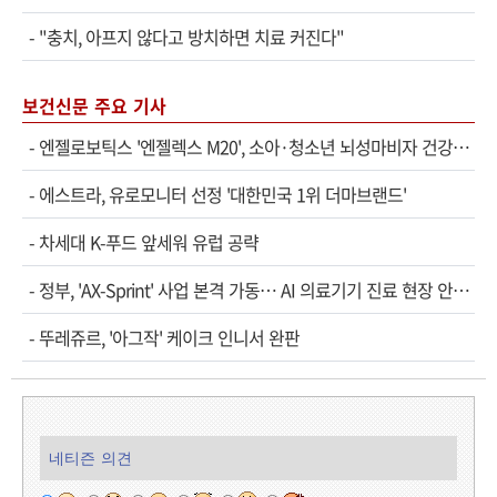
-
"충치, 아프지 않다고 방치하면 치료 커진다"
보건신문 주요 기사
-
엔젤로보틱스 '엔젤렉스 M20', 소아·청소년 뇌성마비자 건강보험 확대 적용
-
에스트라, 유로모니터 선정 '대한민국 1위 더마브랜드'
-
차세대 K-푸드 앞세워 유럽 공략
-
정부, 'AX-Sprint' 사업 본격 가동… AI 의료기기 진료 현장 안착 속도
-
뚜레쥬르, '아그작' 케이크 인니서 완판
네티즌 의견