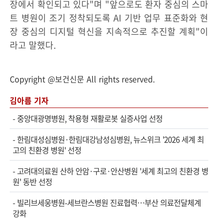
장에서 확인되고 있다"며 "앞으로도 환자 중심의 스마
트 병원이 조기 정착되도록 AI 기반 업무 표준화와 현
장 중심의 디지털 혁신을 지속적으로 추진할 계획"이
라고 말했다.
Copyright @보건신문 All rights reserved.
김아름 기자
-
중앙대광명병원, 착용형 재활로봇 실증사업 선정
-
한림대성심병원·한림대강남성심병원, 뉴스위크 '2026 세계 최
고의 친환경 병원' 선정
-
고려대의료원 산하 안암·구로·안산병원 '세계 최고의 친환경 병
원' 동반 선정
-
빌리브세웅병원-세브란스병원 진료협력…부산 의료전달체계
강화