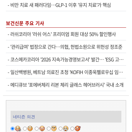
-
비만 치료 새 패러다임…GLP-1 이후 '유지 치료'가 핵심
보건신문 주요 기사
-
러쉬코리아 '러쉬 어스' 프리미엄 회원 대상 50% 할인행사
-
'관리급여' 법정으로 간다…의협, 헌법소원으로 위헌성 정조준
-
코스메카코리아 '2026 지속가능경영보고서' 발간… 'ESG 고도화' 속도
-
일산백병원, 베트남 의료진 초청 'KOFIH 이종욱펠로우십 임상연수' 시작
-
메디큐브 '포에버체리 리본 체리 글래스 헤어브러시' 국내 소개
네티즌 의견