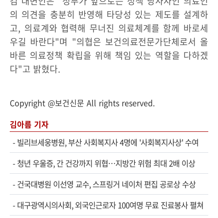
김 대변인은 "정부가 앞으로는 정책 당사자인 의료인
의 의견을 충분히 반영해 타당성 있는 제도를 설계하
고, 의료계와 협력해 무너진 의료체계를 함께 바로세
우길 바란다"며 "의협은 보건의료전문가단체로서 올
바른 의료정책 확립을 위해 책임 있는 역할을 다하겠
다"고 밝혔다.
Copyright @보건신문 All rights reserved.
김아름 기자
-
빌리브세웅병원, 부산 사회복지사 4명에 '사회복지사상' 수여
-
청년 우울증, 간 건강까지 위협…지방간 위험 최대 2배 이상
-
건국대병원 이선영 교수, 스프링거 네이처 편집 공로상 수상
-
대구광역시의사회, 외국인근로자 100여명 무료 진료봉사 펼쳐