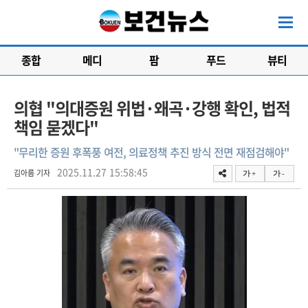
종합
메디
팜
푸드
뷰티
의협 "의대증원 위법·왜곡·강행 확인, 법적
책임 묻겠다"
"무리한 증원 후폭풍 여전, 의료정책 추진 방식 전면 재점검해야"
2025.11.27 15:58:45
김아름 기자
가 +
가 -