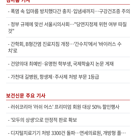
-
폭염 속 입마름 방치했다간 충치·입냄새까지…구강건조증 주의
-
정부 규제에 맞선 서울시의사회…"당연지정제 위헌 여부 따질
것"
-
간학회, B형간염 진료지침 개정…'간수치'에서 '바이러스 수
치'로
-
건양의대 최예빈·유명헌 학부생, 국제학술지 논문 게재
-
가천대 길병원, 항생제·주사제 처방 부문 1등급
보건신문 주요 기사
-
러쉬코리아 '러쉬 어스' 프리미엄 회원 대상 50% 할인행사
-
'모두의 상생'으로 안정적 판로 확보
-
디지털치료기기 처방 3300건 돌파…연세의료원, 개방형 플랫폼 성과 공개