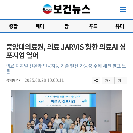
종합
메디
팜
푸드
뷰티
중앙대의료원, 의료 JARVIS 향한 의료AI 심
포지엄 열어
의료 디지털 전환과 인공지능 기술 발전 가능성 주제 세션 발표 토
론
2025.08.28 10:00:11
김아름 기자
가 +
가 -