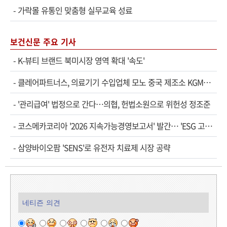
-
가락몰 유통인 맞춤형 실무교육 성료
보건신문 주요 기사
-
K-뷰티 브랜드 북미시장 영역 확대 '속도'
-
클레어파트너스, 의료기기 수입업체 모노 중국 제조소 KGM…
-
'관리급여' 법정으로 간다…의협, 헌법소원으로 위헌성 정조준
-
코스메카코리아 '2026 지속가능경영보고서' 발간… 'ESG 고…
-
삼양바이오팜 'SENS'로 유전자 치료제 시장 공략
네티즌 의견