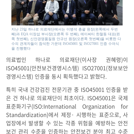
지난 23일 하나로 의료재단에서는 이병석 총괄 원장(왼쪽에서 두번
째)과 EQA 이장섭 부사장(오른쪽 두 번째), 에이써티 한철동 대표(왼
쪽 첫번째), 신안경영품질원 안규선 원장(오른쪽 첫번째)을 비롯한 다
수의 관계자들이 참석한 가운데 ISO45001 및 ISO27001 인증 수여식
을 진행했다
의료법인 하나로 의료재단(이사장 권혜령)이
ISO45001(안전보건경영시스템) ISO27001(정보보안
경영시스템) 인증을 동시 획득했다고 밝혔다.
특히 국내 건강검진 전문기관 중 ISO45001 인증을 받
은 건 하나로 의료재단이 최초이다. ISO45001은 국제
표준화기구(ISO:International Organization for
Standardization)에서 제정· 시행하는 표준으로, 사
업장에서 발생할 수 있는 각종 위험을 예방하는 안전
보건 관리 수준을 인증하는 안전보건 분야 최고 수준