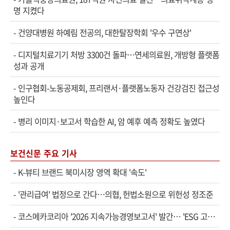
명 지켰다
-
건양대병원 하예림 전공의, 대한탈장학회 '우수 구연상'
-
디지털치료기기 처방 3300건 돌파…연세의료원, 개방형 플랫폼
성과 공개
-
인구협회-노동공제회, 프리랜서·플랫폼노동자 건강검진 접근성
높인다
-
병리 이미지·보고서 학습한 AI, 암 예후 예측 정확도 높였다
보건신문 주요 기사
-
K-뷰티 브랜드 북미시장 영역 확대 '속도'
-
'관리급여' 법정으로 간다…의협, 헌법소원으로 위헌성 정조준
-
코스메카코리아 '2026 지속가능경영보고서' 발간… 'ESG 고…