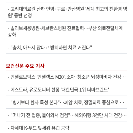
-
고려대의료원 산하 안암·구로·안산병원 '세계 최고의 친환경 병
원' 동반 선정
-
빌리브세웅병원-세브란스병원 진료협력…부산 의료전달체계
강화
-
"충치, 아프지 않다고 방치하면 치료 커진다"
보건신문 주요 기사
-
엔젤로보틱스 '엔젤렉스 M20', 소아·청소년 뇌성마비자 건강보험 확대 적용
-
에스트라, 유로모니터 선정 '대한민국 1위 더마브랜드'
-
"병기보다 환자 특성 본다"…폐암 치료, 정밀의료 중심으로 진화
-
"떠나기 전 접종, 돌아와서 점검"…해외여행 3천만 시대 건강관리법
-
차세대 K-푸드 앞세워 유럽 공략