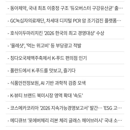
-
동아제약, 국내 최초 이중정 구조 '듀오버스터 구강유산균' 출…
-
GC녹십자의료재단, 차세대 디지털 PCR 암 조기검진 플랫폼…
-
호식이두마리치킨 '2026 한국의 최고 경영대상' 수상
-
'올레샷', '먹는 위고비' 등 부당광고 적발
-
칭다오국제맥주축제서 K-푸드 편의점 인기
-
폴란드에서 K-푸드를 맛보고, 즐기다
-
식품안전정보원, AI 기반 과학적 검증 모색
-
K-뷰티 브랜드 북미시장 영역 확대 '속도'
-
코스메카코리아 '2026 지속가능경영보고서' 발간… 'ESG 고…
-
메디큐브 '포에버체리 리본 체리 글래스 헤어브러시' 국내 소…