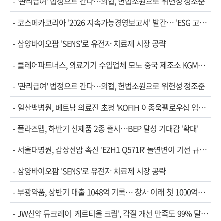
-
'관리급여' 법정으로 간다…의협, 헌법소원으로 위헌성 정조준
-
코스메카코리아 '2026 지속가능경영보고서' 발간… 'ESG 고…
-
삼양바이오팜 'SENS'로 유전자 치료제 시장 공략
-
클레어파트너스, 의료기기 수입업체 모노 중국 제조소 KGM…
-
'관리급여' 법정으로 간다…의협, 헌법소원으로 위헌성 정조준
-
일산백병원, 베트남 의료진 초청 'KOFIH 이종욱펠로우십 임…
-
플라즈맵, 하반기 신제품 2종 출시…BEP 달성 기대감 '확대'
-
서울대병원, 갑상선암 촉진 'EZH1 Q571R' 돌연변이 기전 규…
-
삼양바이오팜 'SENS'로 유전자 치료제 시장 공략
-
부광약품, 상반기 매출 1048억 기록… 창사 이래 첫 1000억…
-
JW신약 듀크레이 '케르티올 크림', 각질 개선 만족도 99% 달…