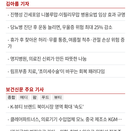
김아름 기자
-
진행성 간세포암 니볼루맙-이필리무맙 병용요법 임상 효과 규명
-
당뇨병 진단 후 운동 늘리면, 우울증 위험 최대 25% 감소
-
휴가 후 찾아온 허리·무릎 통증, 여름철 척추·관절 손상 위험 증
가
-
명지병원, 의료진 신뢰가 만든 따뜻한 나눔
-
림프부종 치료, '초미세수술'이 바꾸는 회복 패러다임
보건신문 주요 기사
종합
메디
팜
푸드
뷰티
-
K-뷰티 브랜드 북미시장 영역 확대 '속도'
-
클레어파트너스, 의료기기 수입업체 모노 중국 제조소 KGM…