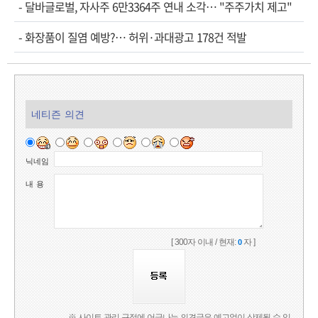
-
달바글로벌, 자사주 6만3364주 연내 소각… "주주가치 제고"
-
화장품이 질염 예방?… 허위·과대광고 178건 적발
네티즌 의견
닉네임
내 용
[ 300자 이내 / 현재:
자 ]
0
※ 사이트 관리 규정에 어긋나는 의견글은 예고없이 삭제될 수 있