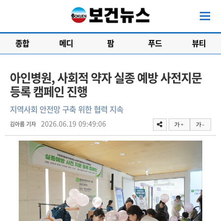
종합
메디
팜
푸드
뷰티
아인병원, 사회적 약자 실종 예방 사전지문
등록 캠페인 진행
지역사회 안전망 구축 위한 협력 지속
2026.06.19 09:49:06
김아름 기자
가 +
가 -