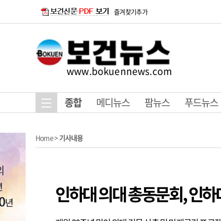
즐겨찾기추가
www.bokuennews.com
종합
메디뉴스
팜뉴스
푸드뉴스
Home
>
기사내용
인하대 의대 총동문회, 인하