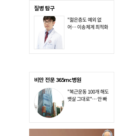
질병
탐구
"젊은층도 예외 없
어… 이송체계 최적화
가장 시급"
비만 전문
365mc병원
"복근운동 100개 해도
뱃살 그대로"… 안 빠
지는 이유?