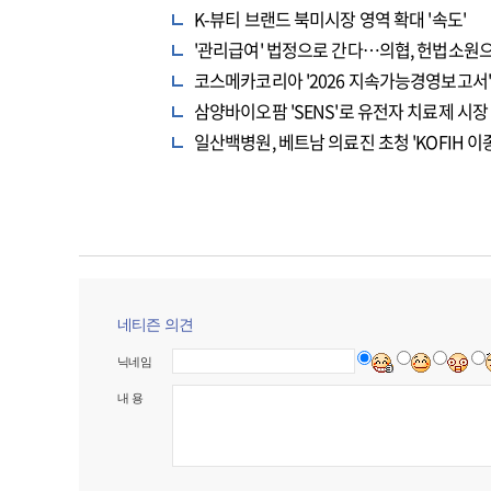
K-뷰티 브랜드 북미시장 영역 확대 '속도'
'관리급여' 법정으로 간다…의협, 헌법소원
코스메카코리아 '2026 지속가능경영보고서' 
삼양바이오팜 'SENS'로 유전자 치료제 시장
일산백병원, 베트남 의료진 초청 'KOFIH
네티즌 의견
닉네임
내 용