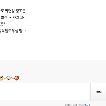
으로 위헌성 정조준
발간… 'ESG 고…
 공략
 이종욱펠로우십 임…
[ 300자 이내 / 현재:
0
자 ]