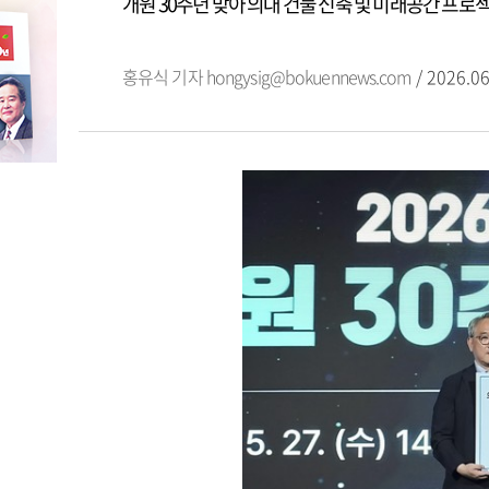
개원 30주년 맞아 의대 건물 신축 및 미래공간 프로
홍유식 기자
hongysig@bokuennews.com
/ 2026.06