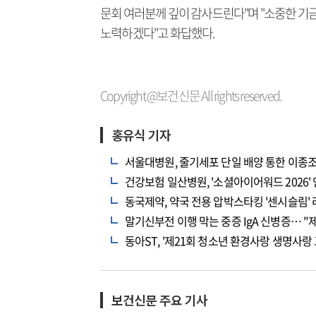
문회 여러분께 깊이 감사드린다"며 "소중한 기
노력하겠다"고 화답했다.
Copyright @보건신문 All rights reserved.
홍유식 기자
서울대병원, 줄기세포 단일 배양 통한 이종
건강보험 일산병원, '소셜아이어워드 2026'
동국제약, 약국 전용 압박스타킹 '센시슬림'
말기신부전 이행 막는 중증 IgA 신병증… "
동아ST, '제21회 청소년 환경사랑 생명사랑 
보건신문 주요 기사