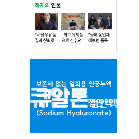
화제의
인물
"서울우유 품
"최고 유제품
"올해 농업재
질과 신뢰로
으로 신수요
해보험 품목·
더 큰 도…
창출…수…
지역 확…