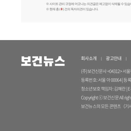
※ 사이트 관리 규정에 어긋나는 의견글은 예고없이 삭제될 수 있습
※ 현재 총 (
0
) 건의 독자의견이 있습니다.
회사소개
광고안내
(주)보건신문사 <04312> 서울특별시
등록번호: 서울 아 00064 | 등
청소년보호 책임자: 김혜란 | E-ma
Copyright ⓒ 보건신문 All right
보건뉴스의 모든 콘텐츠（기사）