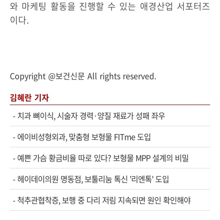
와 마케팅 활동을 진행할 수 있는 애경산업 서포터즈
이다.
Copyright @보건신문 All rights reserved.
김혜란 기자
-
치과 뼈이식, 시술자 경력·양질 재료가 성패 좌우
-
에이비성형외과, 맞춤형 보형물 FITme 도입
-
예쁜 가슴 황금비율 따로 있다? 보형물 MPP 설계의 비밀
-
헤이데이의원 명동점, 보툴리눔 톡신 '리엔톡' 도입
-
척추관협착증, 보행 중 다리 저림 지속되면 원인 확인해야