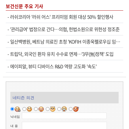
보건신문 주요 기사
-
러쉬코리아 '러쉬 어스' 프리미엄 회원 대상 50% 할인행사
-
'관리급여' 법정으로 간다…의협, 헌법소원으로 위헌성 정조준
-
일산백병원, 베트남 의료진 초청 'KOFIH 이종욱펠로우십 임상연수' 시작
-
트립닥, 외국인 환자 유치 수수료 면제…'3무(無)정책' 도입
-
에이피알, 뷰티 디바이스 R&D 역량 고도화 '속도'
네티즌 의견
닉네임
내 용