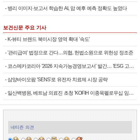
-
병리 이미지·보고서 학습한 AI, 암 예후 예측 정확도 높였다
보건신문 주요 기사
-
K-뷰티 브랜드 북미시장 영역 확대 '속도'
-
'관리급여' 법정으로 간다…의협, 헌법소원으로 위헌성 정조준
-
코스메카코리아 '2026 지속가능경영보고서' 발간… 'ESG 고…
-
삼양바이오팜 'SENS'로 유전자 치료제 시장 공략
-
일산백병원, 베트남 의료진 초청 'KOFIH 이종욱펠로우십 임…
네티즌 의견