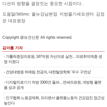
디션의 방향을 결정짓는 중요한 시점이다.
도움말/365mc 올뉴강남본점 지방줄기세포센터 김정
은 대표원장
Copyright @보건신문 All rights reserved.
김아름 기자
-
가톨릭중앙의료원, 187억원 자선의료 실천…의료취약계층 생
명 지켰다
-
건양대병원 하예림 전공의, 대한탈장학회 '우수 구연상'
-
디지털치료기기 처방 3300건 돌파…연세의료원, 개방형 플랫
폼 성과 공개
-
인구협회-노동공제회, 프리랜서·플랫폼노동자 건강검진 접근성
높인다