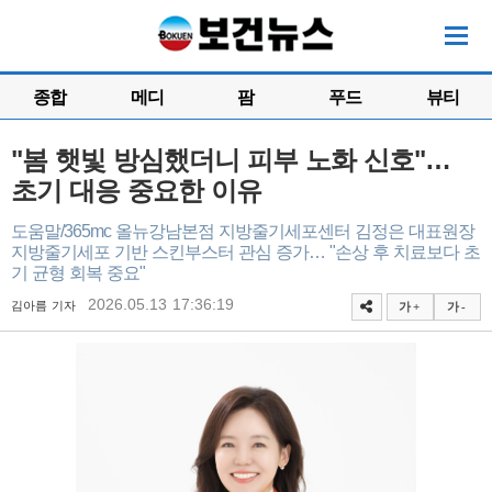
종합
메디
팜
푸드
뷰티
"봄 햇빛 방심했더니 피부 노화 신호"…
초기 대응 중요한 이유
도움말/365mc 올뉴강남본점 지방줄기세포센터 김정은 대표원장
지방줄기세포 기반 스킨부스터 관심 증가… "손상 후 치료보다 초
기 균형 회복 중요"
2026.05.13 17:36:19
김아름 기자
가 +
가 -